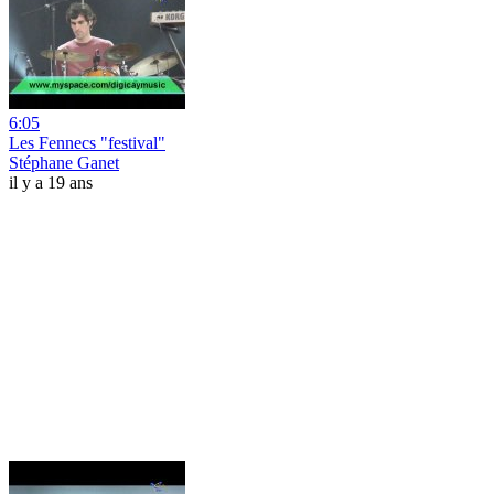
6:05
Les Fennecs "festival"
Stéphane Ganet
il y a 19 ans