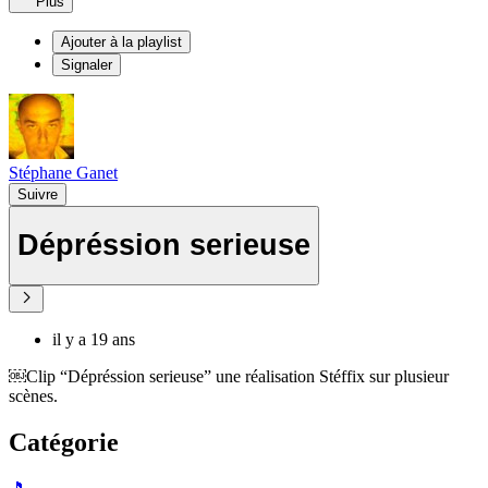
Plus
Ajouter à la playlist
Signaler
Stéphane Ganet
Suivre
Dépréssion serieuse
il y a 19 ans
￼Clip “Dépréssion serieuse” une réalisation Stéffix sur plusieur
scènes.
Catégorie