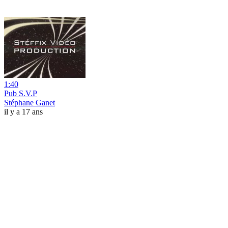
1:40
Pub S.V.P
Stéphane Ganet
il y a 17 ans