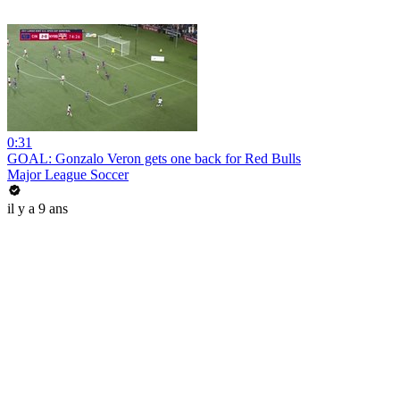
0:31
GOAL: Gonzalo Veron gets one back for Red Bulls
Major League Soccer
il y a 9 ans