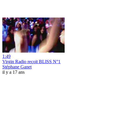
1:49
Virgin Radio reçoit BLISS N°1
Stéphane Ganet
il y a 17 ans