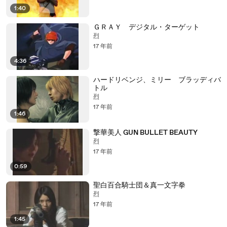
1:40
ＧＲＡＹ デジタル・ターゲット
烈
17 年前
4:36
ハードリベンジ、ミリー ブラッディバ
トル
烈
17 年前
1:46
撃華美人 GUN BULLET BEAUTY
烈
17 年前
0:59
聖白百合騎士団＆真一文字拳
烈
17 年前
1:45