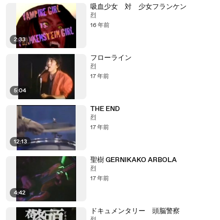
吸血少女 対 少女フランケン
烈
16 年前
2:33
フローライン
烈
17 年前
5:04
THE END
烈
17 年前
12:13
聖樹 GERNIKAKO ARBOLA
烈
17 年前
4:42
ドキュメンタリー 頭脳警察