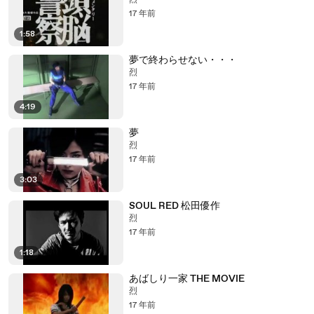
烈
17 年前
1:58
夢で終わらせない・・・
烈
17 年前
4:19
夢
烈
17 年前
3:03
SOUL RED 松田優作
烈
17 年前
1:18
あばしり一家 THE MOVIE
烈
17 年前