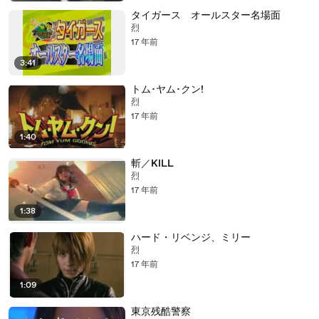
タイガース オールスター名場面
烈
17 年前
3:41
トム･ヤム･クン!
烈
17 年前
1:40
斬／KILL
烈
17 年前
1:38
ハード・リベンジ、ミリー
烈
17 年前
1:09
東京残酷警察