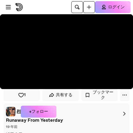
プレイヤーにスキップ
メインコンテンツにスキップ
ログイン
ブックマー
1
共有する
ク
+フォロー
烈
Runaway From Yesterday
19 年前