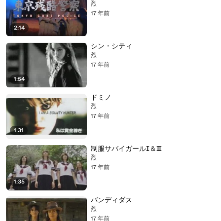
烈
17 年前
2:14
シン・シティ
烈
17 年前
1:54
ドミノ
烈
17 年前
1:31
制服サバイガールⅠ＆Ⅱ
烈
17 年前
1:35
バンディダス
烈
17 年前