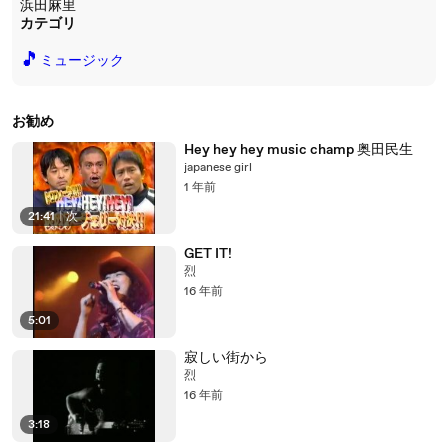
浜田麻里
カテゴリ
🎵
ミュージック
お勧め
Hey hey hey music champ 奥田民生
japanese girl
1 年前
21:41
|
次
GET IT!
烈
16 年前
5:01
寂しい街から
烈
16 年前
3:18