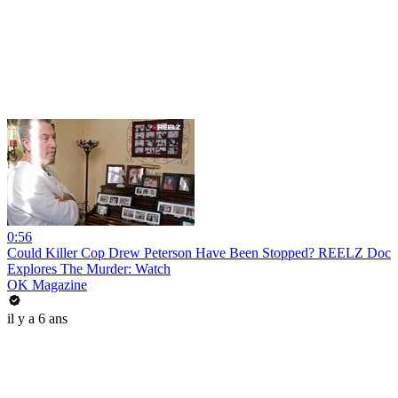
0:56
Could Killer Cop Drew Peterson Have Been Stopped? REELZ Doc
Explores The Murder: Watch
OK Magazine
il y a 6 ans