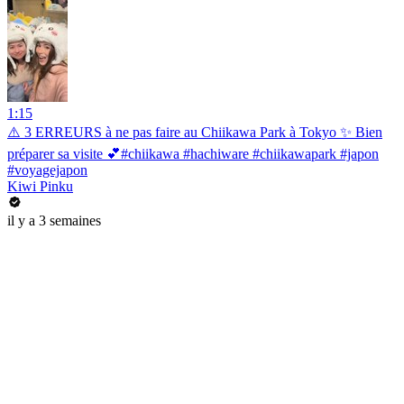
1:15
⚠️ 3 ERREURS à ne pas faire au Chiikawa Park à Tokyo ✨ Bien
préparer sa visite 💕#chiikawa #hachiware #chiikawapark #japon
#voyagejapon
Kiwi Pinku
il y a 3 semaines