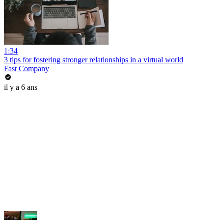
1:34
3 tips for fostering stronger relationships in a virtual world
Fast Company
il y a 6 ans