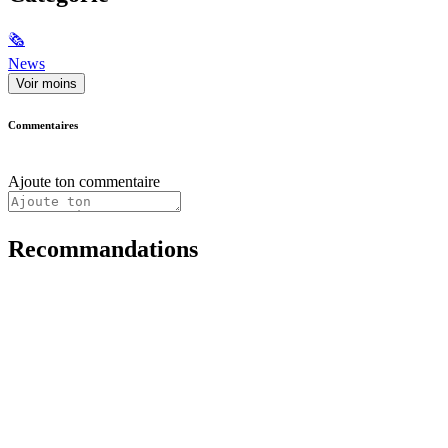
🗞
News
Voir moins
Commentaires
Ajoute ton commentaire
Recommandations