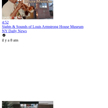
4:52
Sights & Sounds of Louis Armstrong House Museum
NY Daily News
il y a 8 ans