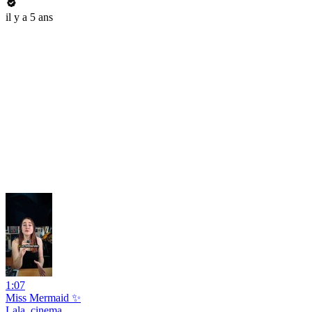
il y a 5 ans
1:07
Miss Mermaid ✨
Lala_cinema