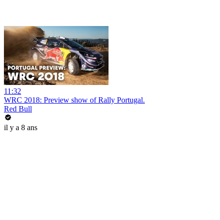
11:32
WRC 2018: Preview show of Rally Portugal.
Red Bull
il y a 8 ans