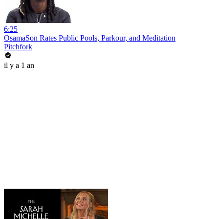
6:25
OsamaSon Rates Public Pools, Parkour, and Meditation
Pitchfork
il y a 1 an