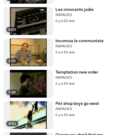
Les innocents jodie
RAPACE0
il y a 20 ans
4:03
Inconnus le communiste
RAPACE0
il y a 20 ans
2:35
Temptation new order
RAPACE0
il y a 20 ans
7:58
Pet shop boys go west
RAPACE0
il y a 20 ans
4:50