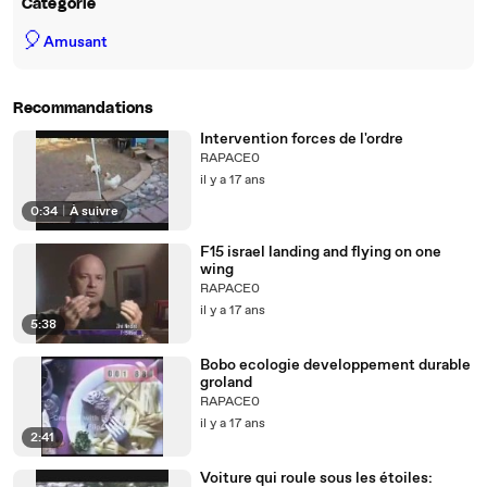
Catégorie
🎈
Amusant
Recommandations
Intervention forces de l'ordre
RAPACE0
il y a 17 ans
0:34
|
À suivre
F15 israel landing and flying on one
wing
RAPACE0
il y a 17 ans
5:38
Bobo ecologie developpement durable
groland
RAPACE0
il y a 17 ans
2:41
Voiture qui roule sous les étoiles: