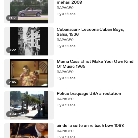
mehari 2008
RAPACE0
il y a 18 ans
1:02
Cubanacan- Lecuona Cuban Boys,
Salsa, 1936
RAPACE0
il y a 18 ans
3:22
Mama Cass Elliot Make Your Own Kind
Of Music 1969
RAPACE0
il y a 18 ans
2:45
Police braquage USA arrestation
RAPACE0
il y a 19 ans
0:34
air de la suite en re bach bwv 1068
RAPACE0
il y a 19 ans