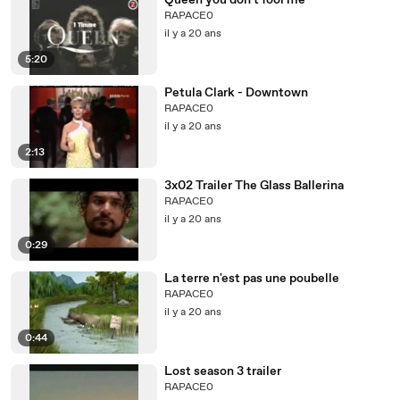
Queen you don't fool me
RAPACE0
il y a 20 ans
5:20
Petula Clark - Downtown
RAPACE0
il y a 20 ans
2:13
3x02 Trailer The Glass Ballerina
RAPACE0
il y a 20 ans
0:29
La terre n'est pas une poubelle
RAPACE0
il y a 20 ans
0:44
Lost season 3 trailer
RAPACE0