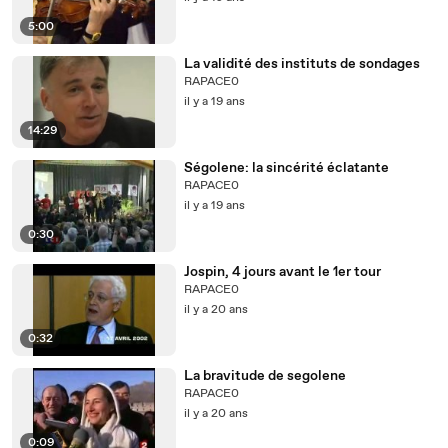
5:00
La validité des instituts de sondages
RAPACE0
il y a 19 ans
14:29
Ségolene: la sincérité éclatante
RAPACE0
il y a 19 ans
0:30
Jospin, 4 jours avant le 1er tour
RAPACE0
il y a 20 ans
0:32
La bravitude de segolene
RAPACE0
il y a 20 ans
0:09