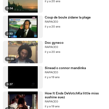
il y a 20 ans
0:34
Coup de boule zidane la plage
RAPACE0
il y a 20 ans
2:33
Doc gyneco
RAPACE0
il y a 20 ans
15:35
Sinead o connor mandinka
RAPACE0
il y a 19 ans
9:37
How It Ends DeVotchKa little miss
sushine suez
RAPACE0
il y a 19 ans