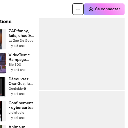
Se connecter
tions
ZAP funny,
fails, choc &
INSOLITE -
Le Zap De Goug
LE ZAP DE
il y a 8 ans
GOUG N°19
VideoTest ~
Rampage
Knights (HD)
Bibi300
(PC)
il y a 11 ans
Découvrez
OranGus, la
pub parfaite
Gentside
en vidéo!
il y a 4 ans
Confinement
- cybercartes
gigistudio
il y a 6 ans
Animaux