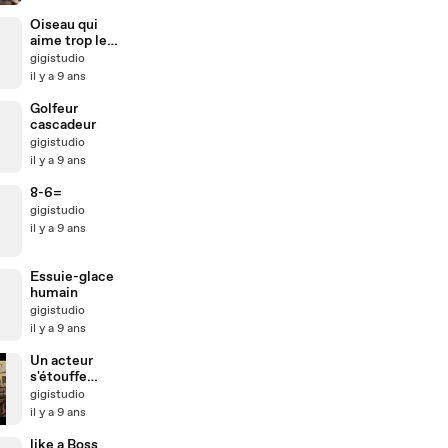
Oiseau qui
aime trop les
massages
gigistudio
il y a 9 ans
Golfeur
cascadeur
gigistudio
il y a 9 ans
8-6=
gigistudio
il y a 9 ans
Essuie-glace
humain
gigistudio
il y a 9 ans
Un acteur
s'étouffe
devant la
gigistudio
caméra
il y a 9 ans
like a Boss