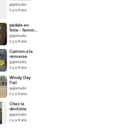
gigistudio
il y a 9 ans
pédale en
folie - femme
au volant -
gigistudio
parking fail
il y a 9 ans
Camion à la
renverse
gigistudio
il y a 9 ans
Windy Day
Fail
gigistudio
il y a 9 ans
Chez le
dentiste
gigistudio
il y a 9 ans