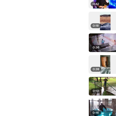
0:42
0:18
0:36
0:38
0:13
0:16