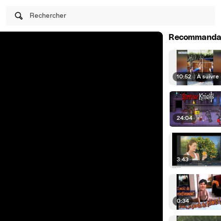
Rechercher
Recommanda
10:52
|
À suivre
24:04
3:43
0:34