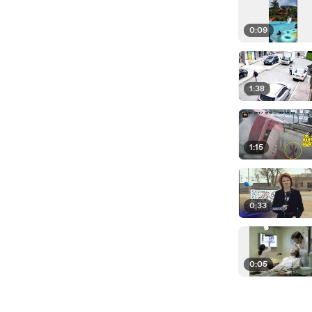
0:09
1:38
1:15
0:33
0:05