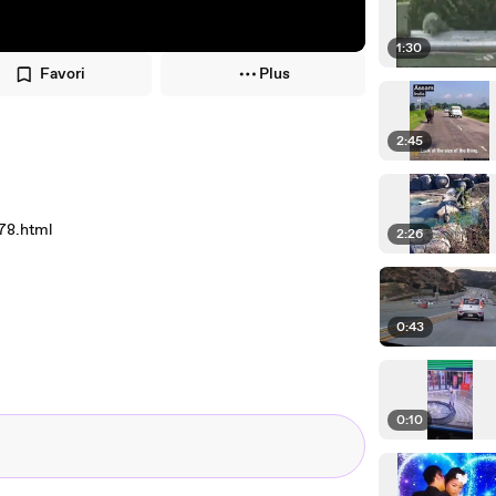
1:30
Favori
Plus
2:45
178.html
2:26
0:43
0:10