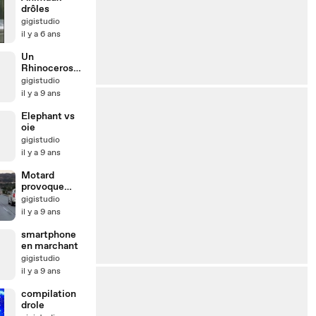
drôles
gigistudio
il y a 6 ans
Un
Rhinoceros
seme la
gigistudio
pagaille
il y a 9 ans
parmis les
voitures
Elephant vs
oie
gigistudio
il y a 9 ans
Motard
provoque
accident
gigistudio
autoroute
il y a 9 ans
smartphone
en marchant
gigistudio
il y a 9 ans
compilation
drole