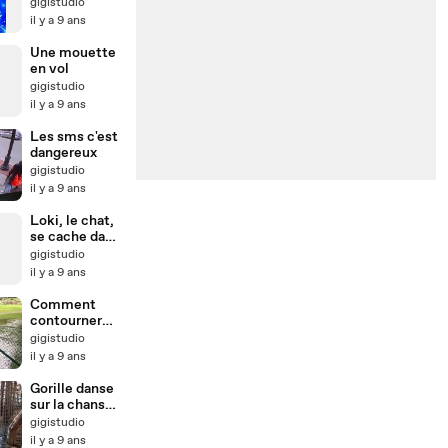
gigistudio
il y a 9 ans
Une mouette
en vol
gigistudio
il y a 9 ans
Les sms c'est
dangereux
gigistudio
il y a 9 ans
Loki, le chat,
se cache dans
le tiroir
gigistudio
il y a 9 ans
Comment
contourner
une flaque
gigistudio
d'au ...ou pas
il y a 9 ans
Gorille danse
sur la chanson
Maniac dans
gigistudio
son bain
il y a 9 ans