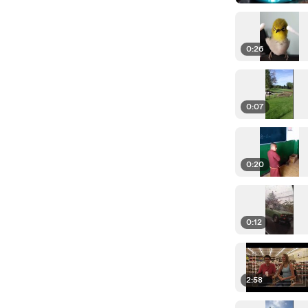
0:26
0:07
0:20
0:12
2:58