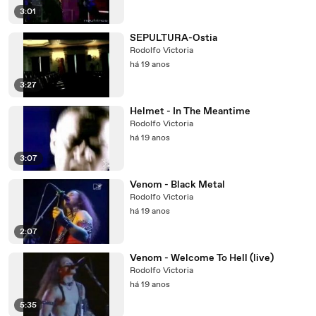
3:01
SEPULTURA-Ostia
Rodolfo Victoria
há 19 anos
3:27
Helmet - In The Meantime
Rodolfo Victoria
há 19 anos
3:07
Venom - Black Metal
Rodolfo Victoria
há 19 anos
2:07
Venom - Welcome To Hell (live)
Rodolfo Victoria
há 19 anos
5:35