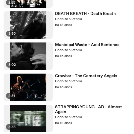
2:58
DEATH BREATH - Death Breath
Rodolfo Victoria
há 15 anos
3:56
Municipal Waste - Acid Sentence
Rodolfo Victoria
há 16 anos
3:02
Crowbar - The Cemetery Angels
Rodolfo Victoria
há 16 anos
2:51
STRAPPING YOUNG LAD - Almost
Again
Rodolfo Victoria
há 18 anos
3:33