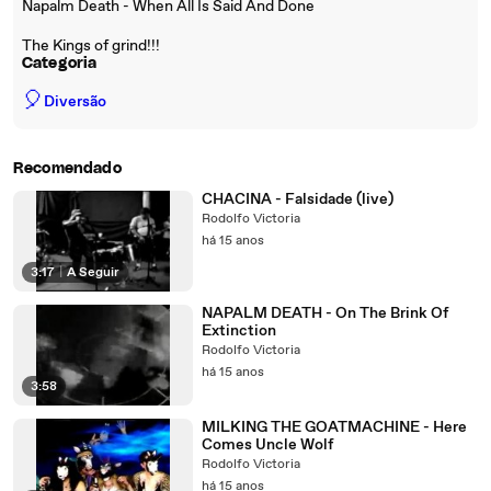
Napalm Death - When All Is Said And Done
The Kings of grind!!!
Categoria
🎈
Diversão
Recomendado
CHACINA - Falsidade (live)
Rodolfo Victoria
há 15 anos
3:17
|
A Seguir
NAPALM DEATH - On The Brink Of
Extinction
Rodolfo Victoria
há 15 anos
3:58
MILKING THE GOATMACHINE - Here
Comes Uncle Wolf
Rodolfo Victoria
há 15 anos