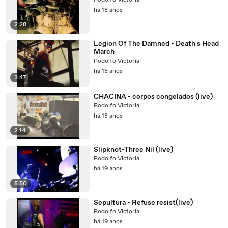
Rodolfo Victoria
há 18 anos
2:28
Legion Of The Damned - Death s Head
March
Rodolfo Victoria
há 18 anos
3:47
CHACINA - corpos congelados (live)
Rodolfo Victoria
há 18 anos
2:14
Slipknot-Three Nil (live)
Rodolfo Victoria
há 19 anos
5:50
Sepultura - Refuse resist(live)
Rodolfo Victoria
há 19 anos