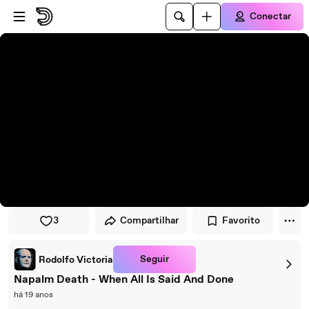
Pular para o player
Ir para o conteúdo principal
Conectar
3
Compartilhar
Favorito
Seguir
Rodolfo Victoria
Napalm Death - When All Is Said And Done
há 19 anos