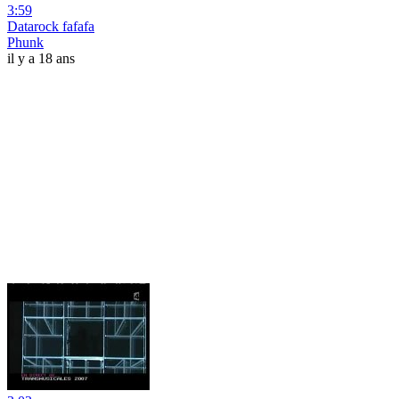
3:59
Datarock fafafa
Phunk
il y a 18 ans