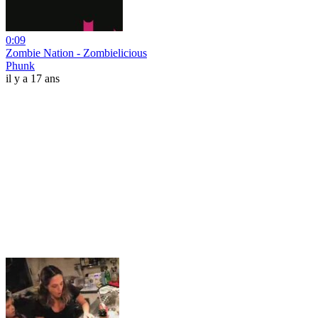
0:09
Zombie Nation - Zombielicious
Phunk
il y a 17 ans