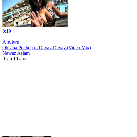
3:19
|
À suivre
Oksana Pochepa - Davay Davay (Video Mix)
Nawaz Aslam
il y a 10 ans