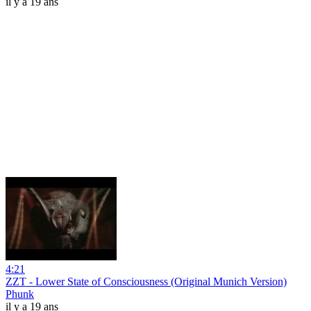
il y a 19 ans
4:21
ZZT - Lower State of Consciousness (Original Munich Version)
Phunk
il y a 19 ans