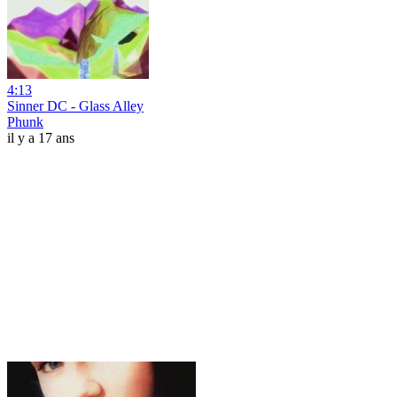
4:13
Sinner DC - Glass Alley
Phunk
il y a 17 ans