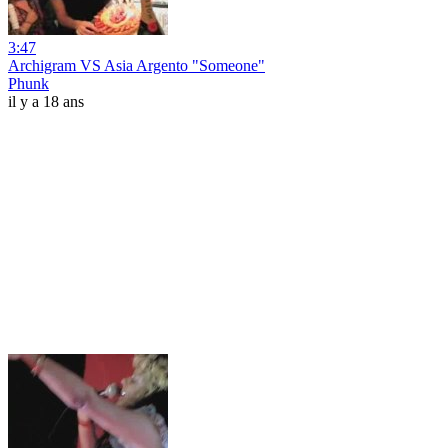
3:47
Archigram VS Asia Argento "Someone"
Phunk
il y a 18 ans