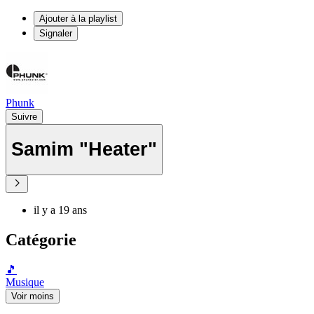
Ajouter à la playlist
Signaler
Phunk
Suivre
Samim "Heater"
il y a 19 ans
Catégorie
🎵
Musique
Voir moins