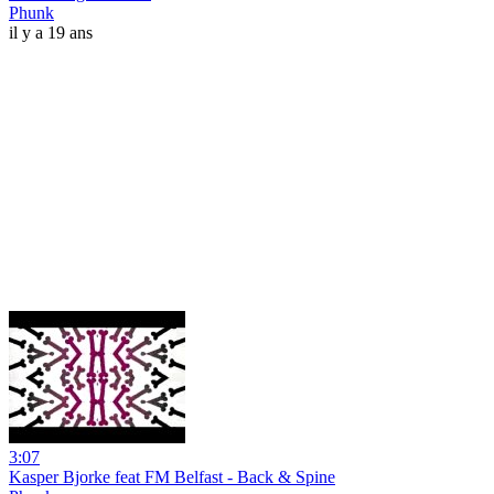
Phunk
il y a 19 ans
3:07
Kasper Bjorke feat FM Belfast - Back & Spine