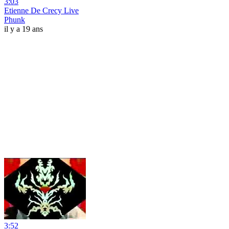
3:03
Etienne De Crecy Live
Phunk
il y a 19 ans
3:52