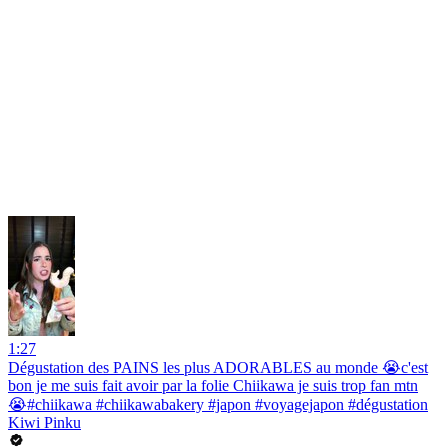
1:27
Dégustation des PAINS les plus ADORABLES au monde 😭c'est
bon je me suis fait avoir par la folie Chiikawa je suis trop fan mtn
😭#chiikawa #chiikawabakery #japon #voyagejapon #dégustation
Kiwi Pinku