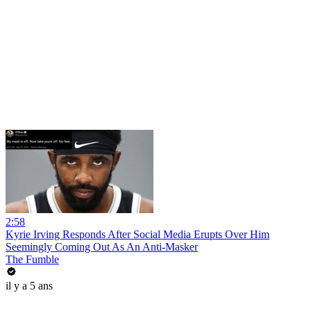
2:58
Kyrie Irving Responds After Social Media Erupts Over Him
Seemingly Coming Out As An Anti-Masker
The Fumble
il y a 5 ans