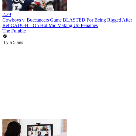
2:29
Cowboys v. Buccaneers Game BLASTED For Being Rigged After
Ref CAUGHT On Hot Mic Making Up Penalties
The Fumble
il y a 5 ans