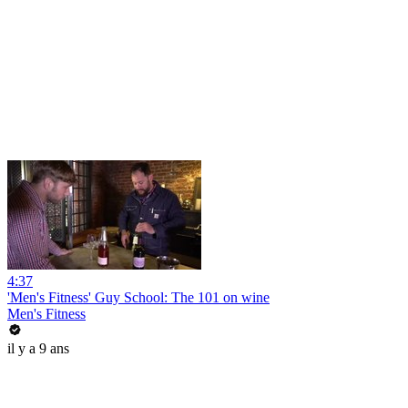
4:37
'Men's Fitness' Guy School: The 101 on wine
Men's Fitness
il y a 9 ans