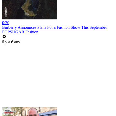
0:20
Burberry Announces Plans For a Fashion Show This September
POPSUGAR Fashion
il y a 6 ans