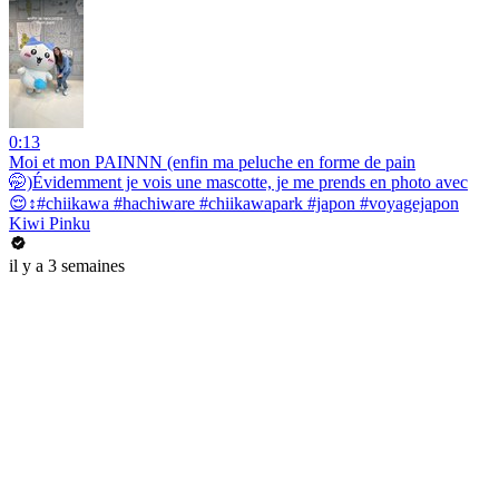
0:13
Moi et mon PAINNN (enfin ma peluche en forme de pain
🤭)Évidemment je vois une mascotte, je me prends en photo avec
😌↕️#chiikawa #hachiware #chiikawapark #japon #voyagejapon
Kiwi Pinku
il y a 3 semaines