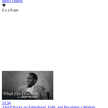
Men's Fitness
il y a 8 ans
33:34
A$AP Rocky on Fatherhood, Faith, and Becoming a Modern