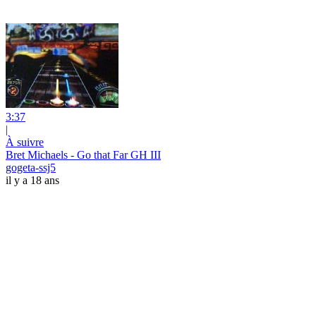
3:37
|
À suivre
Bret Michaels - Go that Far GH III
gogeta-ssj5
il y a 18 ans