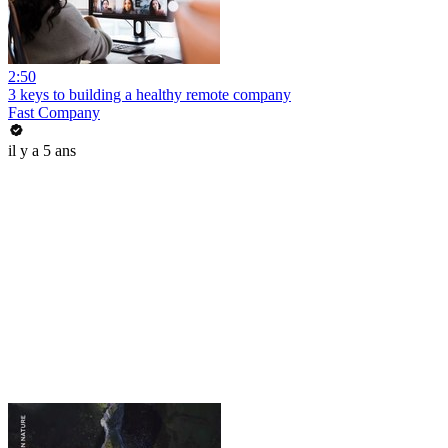
2:50
3 keys to building a healthy remote company
Fast Company
il y a 5 ans