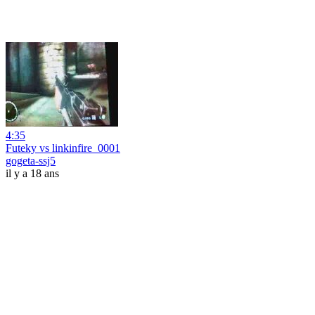
4:35
Futeky vs linkinfire_0001
gogeta-ssj5
il y a 18 ans