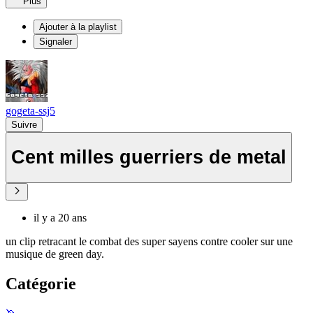
Plus
Ajouter à la playlist
Signaler
gogeta-ssj5
Suivre
Cent milles guerriers de metal
il y a 20 ans
un clip retracant le combat des super sayens contre cooler sur une
musique de green day.
Catégorie