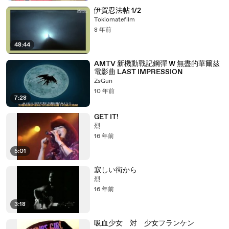
伊賀忍法帖 1/2
Tokiomatefilm
8 年前
48:44
AMTV 新機動戰記鋼彈 W 無盡的華爾茲
電影曲 LAST IMPRESSION
ZsGun
10 年前
7:28
GET IT!
烈
16 年前
5:01
寂しい街から
烈
16 年前
3:18
吸血少女 対 少女フランケン