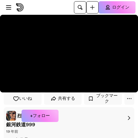
プレイヤーにスキップ
メインコンテンツにスキップ
ログイン
ブックマー
いいね
共有する
ク
+フォロー
烈
銀河鉄道999
19 年前