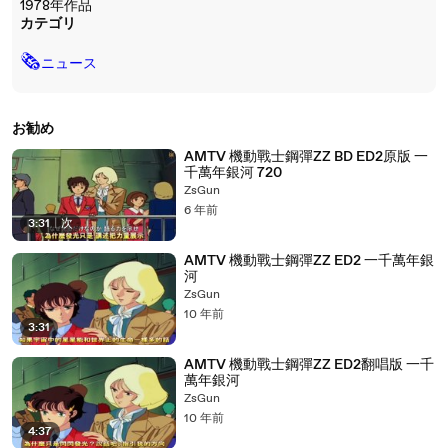
1978年作品
カテゴリ
🗞
ニュース
お勧め
AMTV 機動戰士鋼彈ZZ BD ED2原版 一
千萬年銀河 720
ZsGun
6 年前
3:31
|
次
AMTV 機動戰士鋼彈ZZ ED2 一千萬年銀
河
ZsGun
10 年前
3:31
AMTV 機動戰士鋼彈ZZ ED2翻唱版 一千
萬年銀河
ZsGun
10 年前
4:37