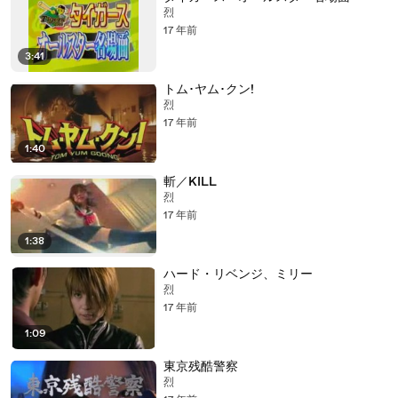
烈
17 年前
3:41
トム･ヤム･クン!
烈
17 年前
1:40
斬／KILL
烈
17 年前
1:38
ハード・リベンジ、ミリー
烈
17 年前
1:09
東京残酷警察
烈