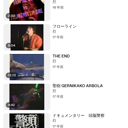
烈
16 年前
2:33
フローライン
烈
17 年前
5:04
THE END
烈
17 年前
12:13
聖樹 GERNIKAKO ARBOLA
烈
17 年前
4:42
ドキュメンタリー 頭脳警察
烈
17 年前