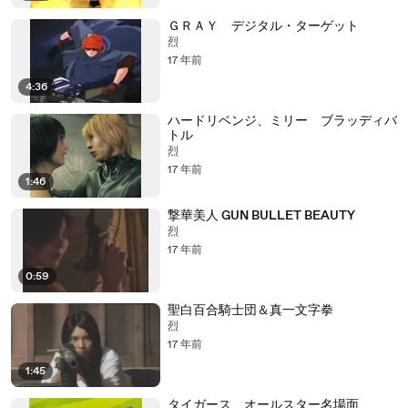
ＧＲＡＹ デジタル・ターゲット
烈
17 年前
4:36
ハードリベンジ、ミリー ブラッディバ
トル
烈
17 年前
1:46
撃華美人 GUN BULLET BEAUTY
烈
17 年前
0:59
聖白百合騎士団＆真一文字拳
烈
17 年前
1:45
タイガース オールスター名場面