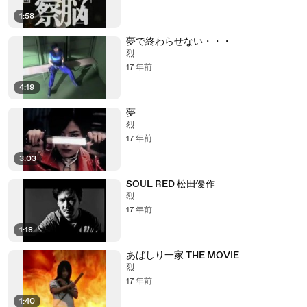
1:58
夢で終わらせない・・・
烈
17 年前
4:19
夢
烈
17 年前
3:03
SOUL RED 松田優作
烈
17 年前
1:18
あばしり一家 THE MOVIE
烈
17 年前
1:40