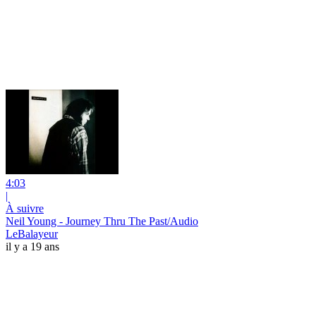
4:03
|
À suivre
Neil Young - Journey Thru The Past/Audio
LeBalayeur
il y a 19 ans