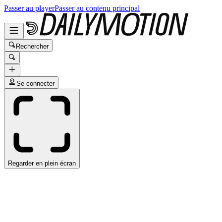
Passer au player
Passer au contenu principal
Rechercher
Se connecter
Regarder en plein écran