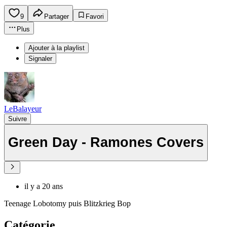
9
Partager
Favori
Plus
Ajouter à la playlist
Signaler
LeBalayeur
Suivre
Green Day - Ramones Covers
il y a 20 ans
Teenage Lobotomy puis Blitzkrieg Bop
Catégorie