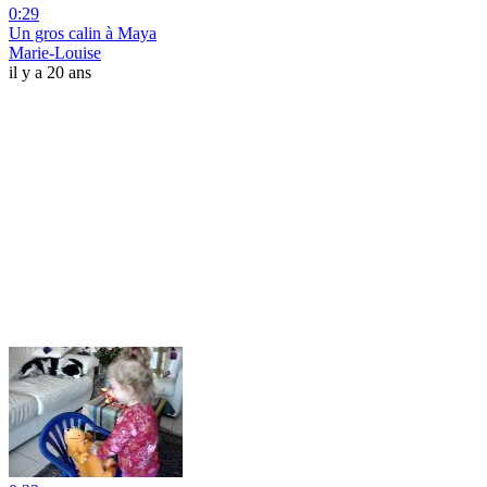
0:29
Un gros calin à Maya
Marie-Louise
il y a 20 ans