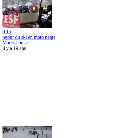
0:15
retour du ski en moto neige
Marie-Louise
il y a 19 ans