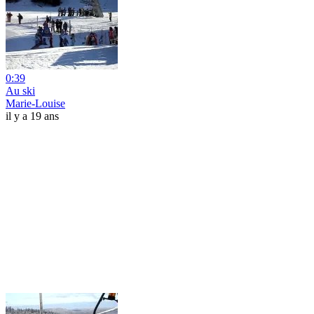
0:39
Au ski
Marie-Louise
il y a 19 ans