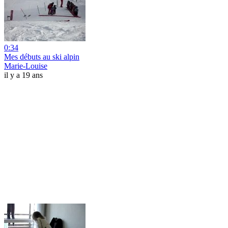
0:34
Mes débuts au ski alpin
Marie-Louise
il y a 19 ans