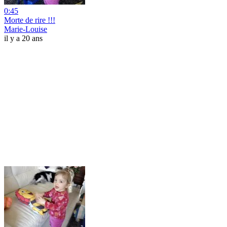
0:45
Morte de rire !!!
Marie-Louise
il y a 20 ans