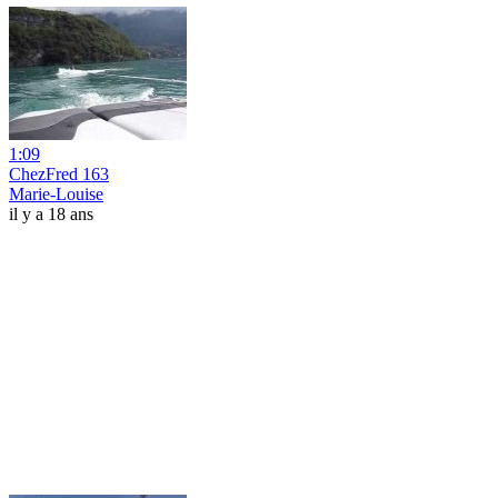
1:09
ChezFred 163
Marie-Louise
il y a 18 ans