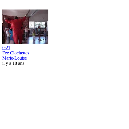
0:21
Fée Clochettes
Marie-Louise
il y a 18 ans