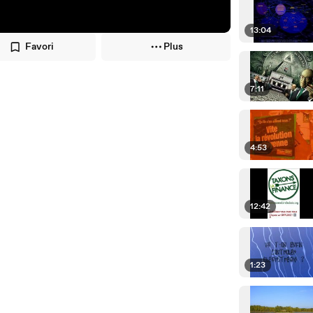
13:04
Favori
Plus
7:11
4:53
12:42
1:23