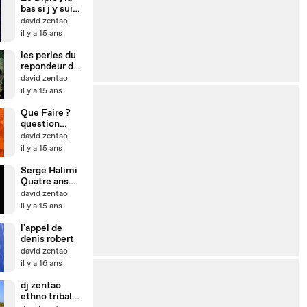
bas si j'y suis ;
" Serge
david zentao
HALIMI
il y a 15 ans
évoque les
JUNTES
les perles du
CIVILES "
repondeur de
labas si jy suis
david zentao
" bankster "
il y a 15 ans
05/10/2011
Que Faire ?
question
posée par
david zentao
François
il y a 15 ans
Ruffin à
Jacques
Serge Halimi
Généreux à la
Quatre ans
fête de
après Lediplo
david zentao
l'Huma !
labassijysuis
il y a 15 ans
l'appel de
denis robert
david zentao
il y a 16 ans
dj zentao
ethno tribal