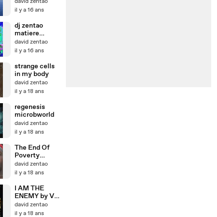
electro
david zentao
source
il y a 16 ans
dj zentao
matiere
psychedelic
david zentao
remix
il y a 16 ans
strange cells
in my body
david zentao
il y a 18 ans
regenesis
microbworld
david zentao
il y a 18 ans
The End Of
Poverty
phillip diaz
david zentao
2008
il y a 18 ans
I AM THE
ENEMY by VJ
Psyberpixie
david zentao
il y a 18 ans