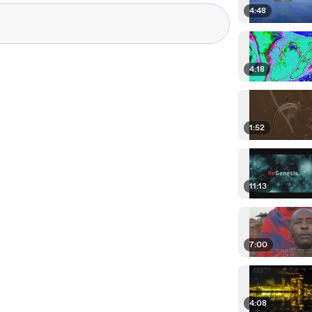
4:48
4:18
1:52
11:13
7:00
4:08