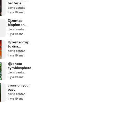
bacterie
microscope
david zentao
il y a 19 ans
Djzentao
biophoton
source of
david zentao
biologie
il y a 19 ans
Djzentao trip
to dna
babylone
david zentao
nanoship
il y a 19 ans
2007
djzentao
symbiosphere
david zentao
il y a 19 ans
cross on your
past
david zentao
il y a 19 ans