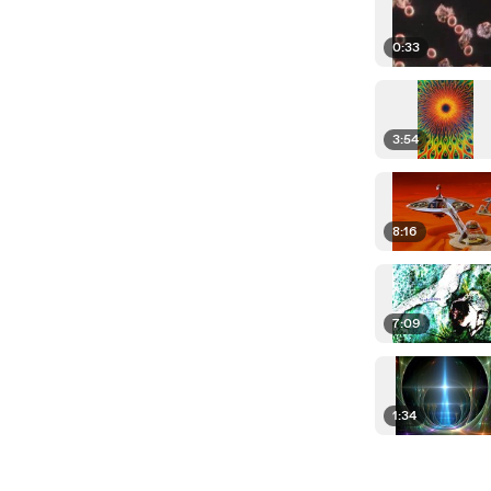
0:33
3:54
8:16
7:09
1:34