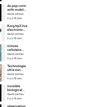
do pop corm
with mobil
phone
david zentao
il y a 18 ans
Korg kp3 live
electronic
experience
david zentao
il y a 18 ans
mitose
cellulaire
revolution
david zentao
epigenetique
il y a 18 ans
- djzentao
Technologie
ultra son
beethoven
david zentao
il y a 18 ans
invisible
biological
entity music
david zentao
djzentao
il y a 18 ans
observation