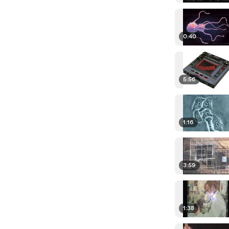
0:40
5:56
1:16
3:59
1:38