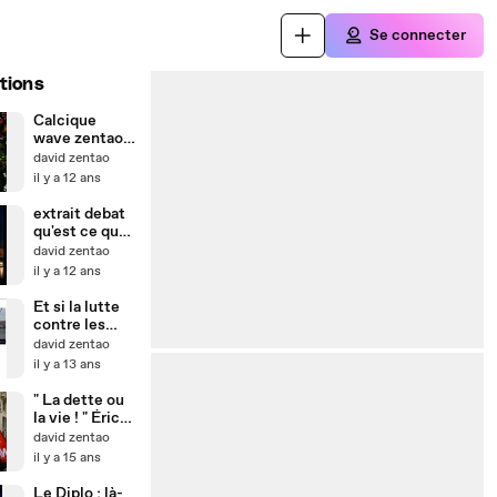
Se connecter
tions
Calcique
wave zentao
Vj
david zentao
epigenetique
il y a 12 ans
Chaos
extrait debat
qu'est ce que
l'épigenetique
david zentao
? par joel de
il y a 12 ans
rosnay
Et si la lutte
contre les
paradis
david zentao
fiscaux
il y a 13 ans
relançait
l'économie !
" La dette ou
la vie ! " Éric
Toussaint. là-
david zentao
bas-si-j'y-suis
il y a 15 ans
Le Diplo ; là-