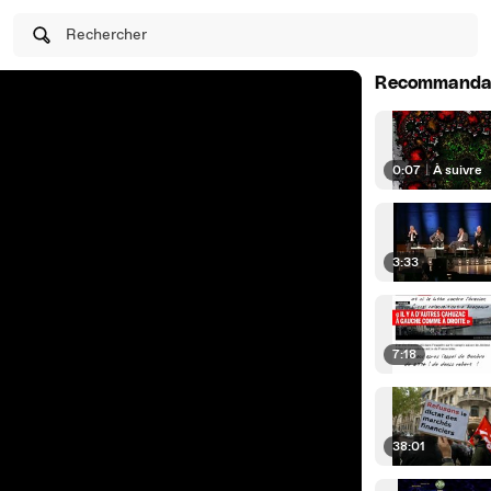
Rechercher
Recommanda
0:07
|
À suivre
3:33
7:18
38:01