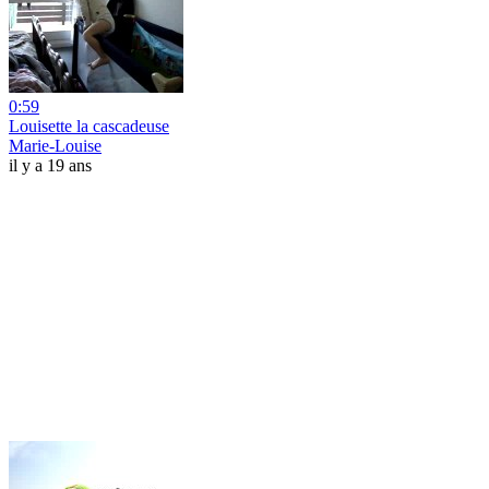
0:59
Louisette la cascadeuse
Marie-Louise
il y a 19 ans