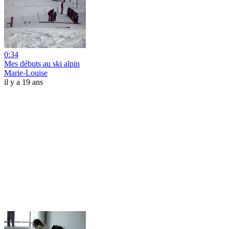
0:34
Mes débuts au ski alpin
Marie-Louise
il y a 19 ans