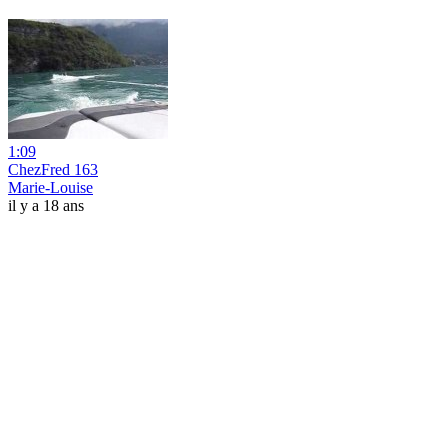
1:09
ChezFred 163
Marie-Louise
il y a 18 ans