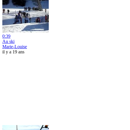
0:39
Au ski
Marie-Louise
il y a 19 ans