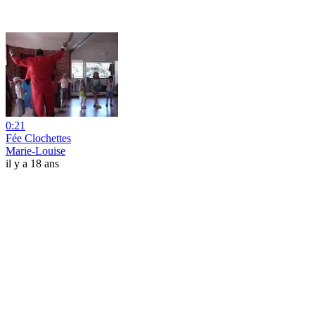
0:21
Fée Clochettes
Marie-Louise
il y a 18 ans