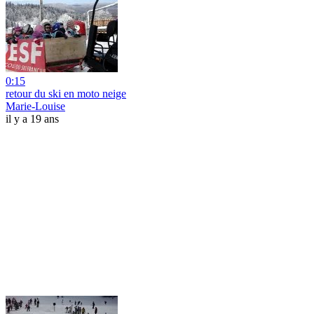
0:15
retour du ski en moto neige
Marie-Louise
il y a 19 ans