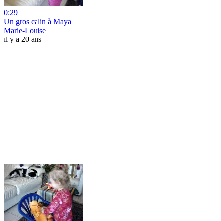
0:29
Un gros calin à Maya
Marie-Louise
il y a 20 ans