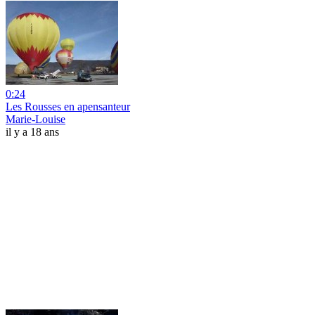
0:24
Les Rousses en apensanteur
Marie-Louise
il y a 18 ans