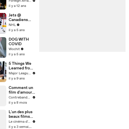
on Politics &
Foreign Affairs
Cybersecurity
il y a 12 ans
Jets @
Canadiens
4/30/21 | NHL
NHL
Highlights
il y a 5 ans
DOG WITH
COVID
Wochit
il y a 5 ans
5 Things We
Learned from
MLS Week 23
Major League Soccer
| ExtraTime
il y a 9 ans
Live driven by
Continental
Comment un
film d'amour
français des
Contrebande Films
années 60 a
il y a 8 mois
inventé le
langage des
L'un des plus
films de
beaux films
gangsters
que j'ai vu
Le cinéma d'Amaury
modernes
il y a 3 semaines