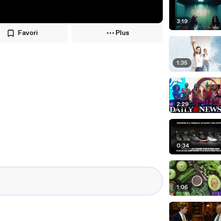
3:19
Favori
Plus
1:35
2:29
0:34
1:05