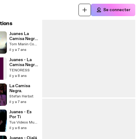
Se connecter
tions
Juanes La
Camisa Negra
cover Tom
Tom Manin Cover
Manin
il y a 7 ans
Juanes - La
Camisa Negra
(Karaoke)
TENORESS
il y a 8 ans
La Camisa
Negra.
Stefan Herbst
il y a 7 ans
Juanes - Es
Por Ti
Tus Videos Musicales
il y a 6 ans
Juanes - Ojalá