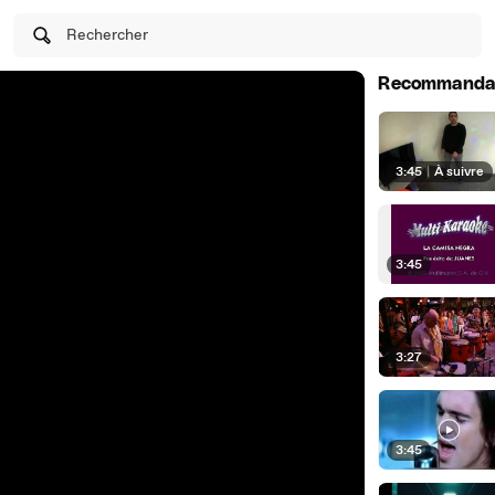
Rechercher
Recommanda
3:45
|
À suivre
3:45
3:27
3:45