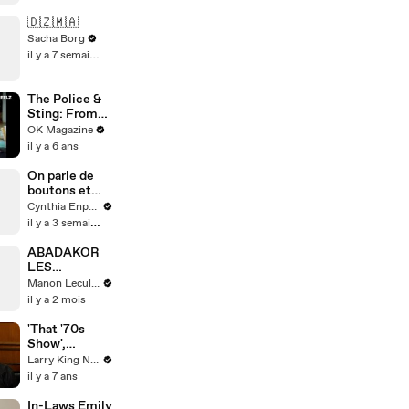
(Jules et Jim)
🇩🇿🇲🇦
Sacha Borg
il y a 7 semaines
The Police &
Sting: From
International
OK Magazine
Success To A
il y a 6 ans
Shocking
Breakup,
On parle de
REELZ Doc
boutons et
Digs Deep:
pas sur le
Cynthia Enparle
Watch
visage
il y a 3 semaines
#histoire
merci
ABADAKOR
@studio_paill
LES
ette prêt*
MOUCHES
Manon Leculnu
il y a 2 mois
'That '70s
Show',
Andrew Yang,
Larry King Now on Ora.TV
and legalized
il y a 7 ans
marijuana --
Tommy
In-Laws Emily