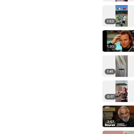
1:53
1:30
1:41
0:17
3:57