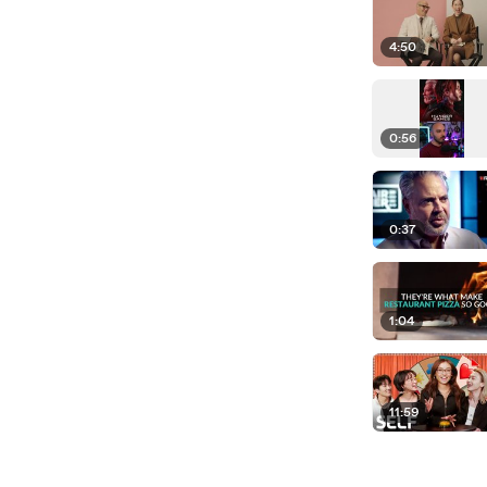
4:50
0:56
0:37
1:04
11:59