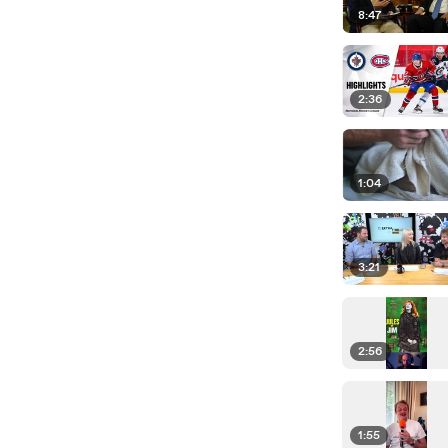
8:47
2:36
1:04
3:21
2:56
1:55