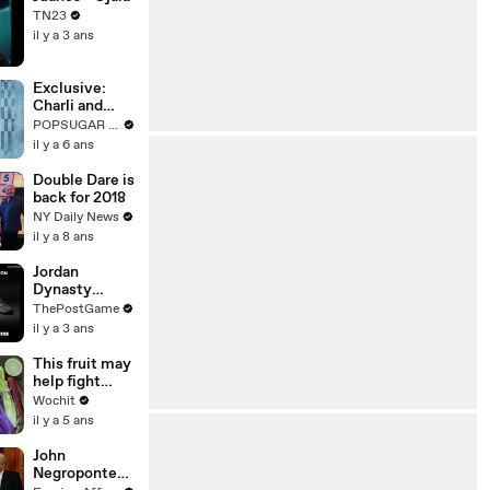
TN23
il y a 3 ans
Exclusive:
Charli and
Dixie
POPSUGAR Fashion
D'Amelio
il y a 6 ans
Share Their
Favorite
Double Dare is
Hollister
back for 2018
Jeans in This
NY Daily News
New TikTok
il y a 8 ans
Dance
Challenge
Jordan
Dynasty
Collection:
ThePostGame
Sneakers That
il y a 3 ans
Michael
Jordan Wore
This fruit may
When Winning
help fight
Six NBA Titles
cancer and
Wochit
help you live
il y a 5 ans
longer
John
Negroponte