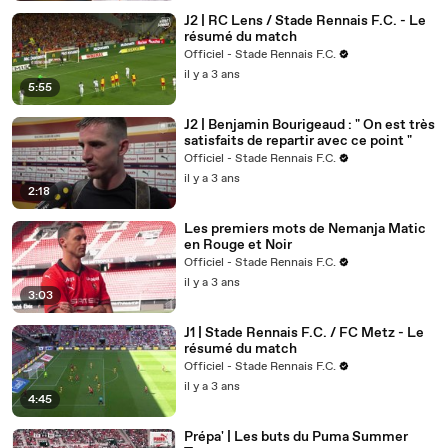
J2 | RC Lens / Stade Rennais F.C. - Le
résumé du match
Officiel - Stade Rennais F.C.
il y a 3 ans
5:55
J2 | Benjamin Bourigeaud : " On est très
satisfaits de repartir avec ce point "
Officiel - Stade Rennais F.C.
il y a 3 ans
2:18
Les premiers mots de Nemanja Matic
en Rouge et Noir
Officiel - Stade Rennais F.C.
il y a 3 ans
3:03
J1 | Stade Rennais F.C. / FC Metz - Le
résumé du match
Officiel - Stade Rennais F.C.
il y a 3 ans
4:45
Prépa' | Les buts du Puma Summer