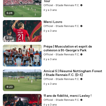
Tour
Officiel - Stade Rennais F.C.
il y a 3 ans
5:26
Merci Lovro
Officiel - Stade Rennais F.C.
il y a 3 ans
2:31
Prépa | Musculation et esprit de
cohésion à St-George's Park
Officiel - Stade Rennais F.C.
il y a 3 ans
2:31
Amical 5 | Résumé Nottingham Forest
/ Stade Rennais F.C. (0-5)
Officiel - Stade Rennais F.C.
il y a 3 ans
6:23
11 ans de fidélité, merci Lesley !
Officiel - Stade Rennais F.C.
il y a 3 ans