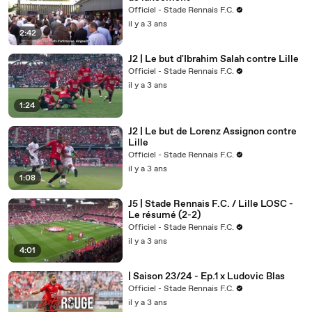
Officiel - Stade Rennais F.C.
il y a 3 ans
2:42
J2 | Le but d'Ibrahim Salah contre Lille
Officiel - Stade Rennais F.C.
il y a 3 ans
1:24
J2 | Le but de Lorenz Assignon contre
Lille
Officiel - Stade Rennais F.C.
il y a 3 ans
1:08
J5 | Stade Rennais F.C. / Lille LOSC -
Le résumé (2-2)
Officiel - Stade Rennais F.C.
il y a 3 ans
4:01
| Saison 23/24 - Ep.1 x Ludovic Blas
Officiel - Stade Rennais F.C.
il y a 3 ans