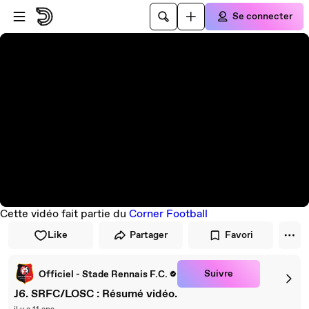
Passer au player
Passer au contenu principal
Se connecter
Cette vidéo fait partie du
Corner Football
Like
Partager
Favori
Suivre
Officiel - Stade Rennais F.C.
J6. SRFC/LOSC : Résumé vidéo.