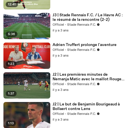
12:41
J3 | Stade Rennais F.C. / Le Havre AC :
le résumé de la rencontre (2-2)
Officiel - Stade Rennais F.C.
il y a 3 ans
5:36
Adrien Truffert prolonge l'aventure
Officiel - Stade Rennais F.C.
il y a 3 ans
1:23
J2 | Les premières minutes de
Nemanja Matic avec le maillot Rouge
et Noir
Officiel - Stade Rennais F.C.
il y a 3 ans
1:37
J2 | Le but de Benjamin Bourigeaud à
Bollaert contre Lens
Officiel - Stade Rennais F.C.
il y a 3 ans
1:13