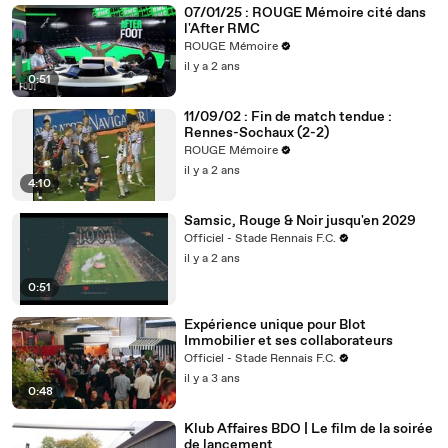
07/01/25 : ROUGE Mémoire cité dans
l'After RMC
ROUGE Mémoire
il y a 2 ans
0:51
11/09/02 : Fin de match tendue :
Rennes-Sochaux (2-2)
ROUGE Mémoire
il y a 2 ans
4:10
Samsic, Rouge & Noir jusqu'en 2029
Officiel - Stade Rennais F.C.
il y a 2 ans
0:51
Expérience unique pour Blot
Immobilier et ses collaborateurs
Officiel - Stade Rennais F.C.
il y a 3 ans
0:48
Klub Affaires BDO | Le film de la soirée
de lancement