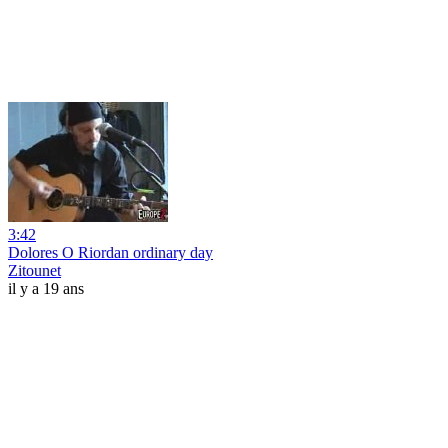
3:42
Dolores O Riordan ordinary day
Zitounet
il y a 19 ans