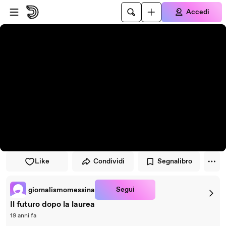
Vai al lettore
Passa al contenuto principale
Accedi
Like
Condividi
Segnalibro
Segui
giornalismomessina
Il futuro dopo la laurea
19 anni fa