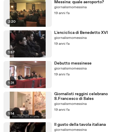
Messina: quale aeroporto?
giornalismomessina
19 anni fa
2:20
L'enciclica di Benedetto XVI
giornalismomessina
19 anni fa
1:57
Debutto messinese
giornalismomessina
19 anni fa
1:31
Giornalisti reggini celebrano
S.Francesco di Sales
giornalismomessina
19 anni fa
1:14
Il gusto della tavola italiana
giornalismomessina