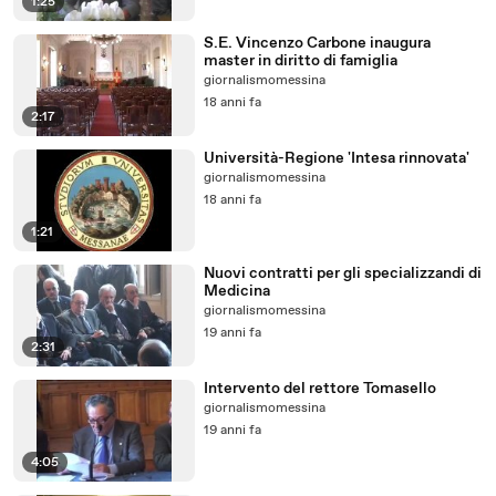
1:25
S.E. Vincenzo Carbone inaugura
master in diritto di famiglia
giornalismomessina
18 anni fa
2:17
Università-Regione 'Intesa rinnovata'
giornalismomessina
18 anni fa
1:21
Nuovi contratti per gli specializzandi di
Medicina
giornalismomessina
19 anni fa
2:31
Intervento del rettore Tomasello
giornalismomessina
19 anni fa
4:05