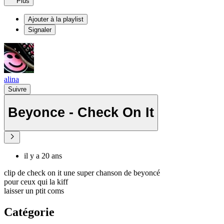
Plus
Ajouter à la playlist
Signaler
alina
Suivre
Beyonce - Check On It
il y a 20 ans
clip de check on it une super chanson de beyoncé
pour ceux qui la kiff
laisser un ptit coms
Catégorie