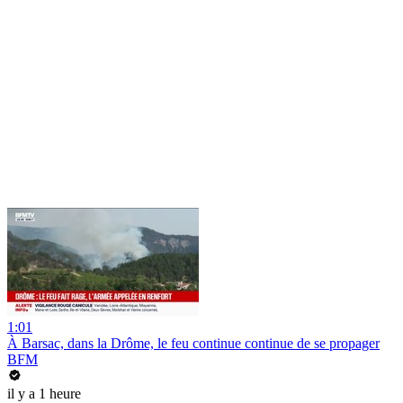
1:01
À Barsac, dans la Drôme, le feu continue continue de se propager
BFM
il y a 1 heure