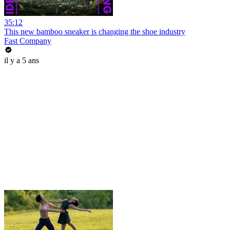
35:12
This new bamboo sneaker is changing the shoe industry
Fast Company
il y a 5 ans