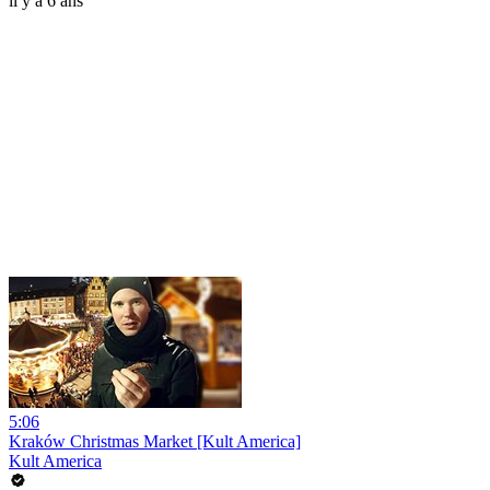
il y a 6 ans
5:06
Kraków Christmas Market [Kult America]
Kult America