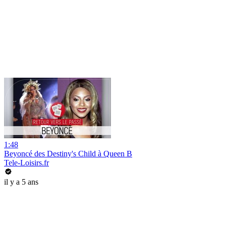
1:48
Beyoncé des Destiny's Child à Queen B
Tele-Loisirs.fr
il y a 5 ans