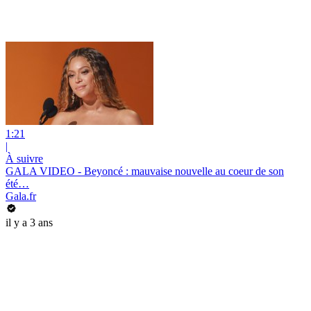
1:21
|
À suivre
GALA VIDEO - Beyoncé : mauvaise nouvelle au coeur de son
été…
Gala.fr
il y a 3 ans