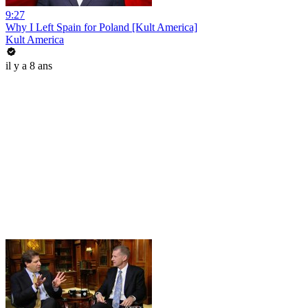
9:27
Why I Left Spain for Poland [Kult America]
Kult America
il y a 8 ans