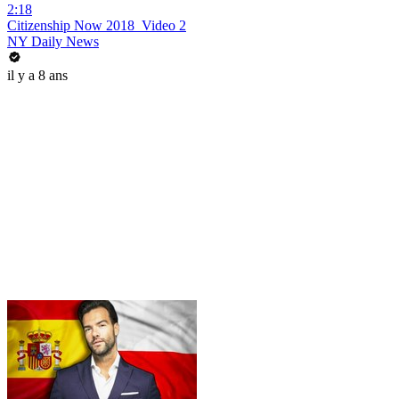
2:18
Citizenship Now 2018_Video 2
NY Daily News
il y a 8 ans