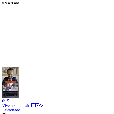
il y a 8 ans
0:15
Vivement demain 🇫🇷🥳
Aficionado