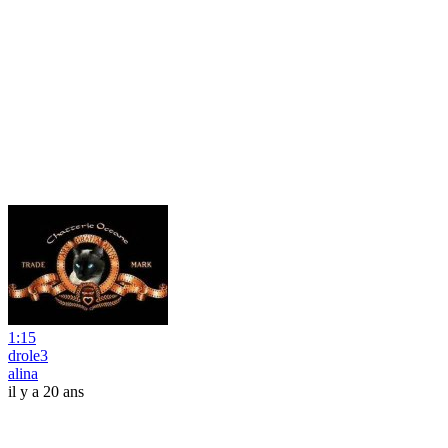
1:15
drole3
alina
il y a 20 ans