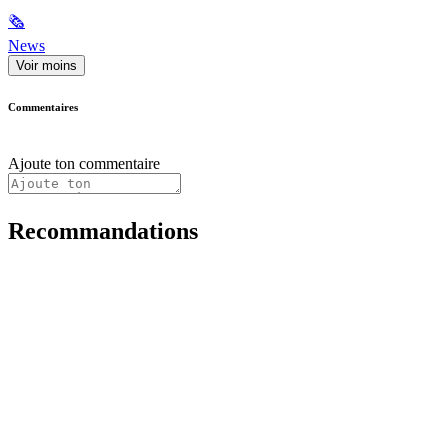
🗞
News
Voir moins
Commentaires
Ajoute ton commentaire
Recommandations