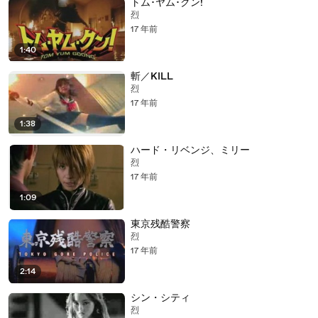
トム･ヤム･クン!
烈
17 年前
1:40
斬／KILL
烈
17 年前
1:38
ハード・リベンジ、ミリー
烈
17 年前
1:09
東京残酷警察
烈
17 年前
2:14
シン・シティ
烈