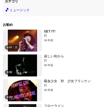
カテゴリ
🎵
ミュージック
お勧め
GET IT!
烈
16 年前
5:01
|
次
寂しい街から
烈
16 年前
3:18
吸血少女 対 少女フランケン
烈
16 年前
2:33
フローライン