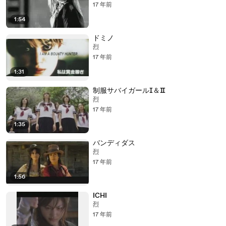
17 年前
1:54
ドミノ
烈
17 年前
1:31
制服サバイガールⅠ＆Ⅱ
烈
17 年前
1:35
バンディダス
烈
17 年前
1:56
ICHI
烈
17 年前