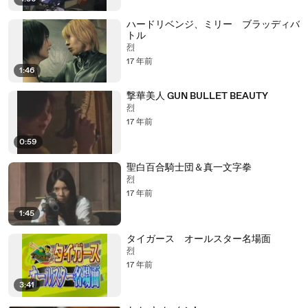
ハードリベンジ、ミリー ブラッディバ
トル
烈
17 年前
1:46
撃華美人 GUN BULLET BEAUTY
烈
17 年前
0:59
聖白百合騎士団＆真一文字拳
烈
17 年前
1:45
タイガース オールスター名場面
烈
17 年前
3:41