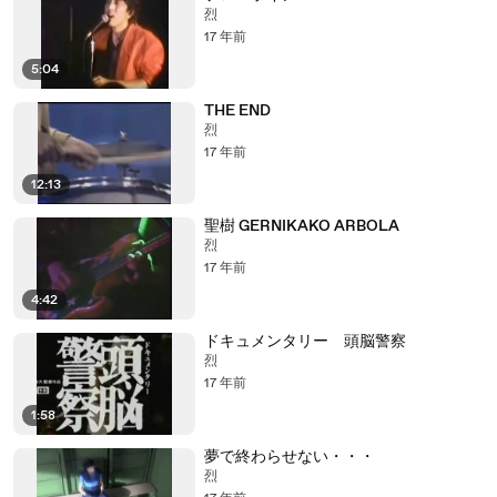
烈
17 年前
5:04
THE END
烈
17 年前
12:13
聖樹 GERNIKAKO ARBOLA
烈
17 年前
4:42
ドキュメンタリー 頭脳警察
烈
17 年前
1:58
夢で終わらせない・・・
烈