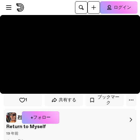
プレイヤーにスキップ
メインコンテンツにスキップ
ログイン
ブックマー
1
共有する
ク
+フォロー
烈
Return to Myself
19 年前