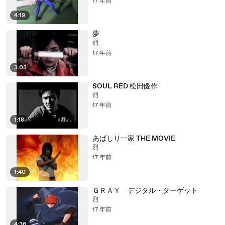
17 年前
4:19
夢
烈
17 年前
3:03
SOUL RED 松田優作
烈
17 年前
1:18
あばしり一家 THE MOVIE
烈
17 年前
1:40
ＧＲＡＹ デジタル・ターゲット
烈
17 年前
4:36