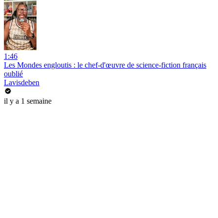
1:46
Les Mondes engloutis : le chef-d'œuvre de science-fiction français
oublié
Lavisdeben
il y a 1 semaine