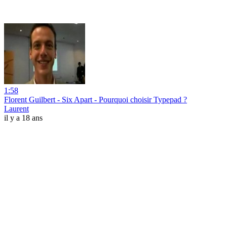
1:58
Florent Guilbert - Six Apart - Pourquoi choisir Typepad ?
Laurent
il y a 18 ans