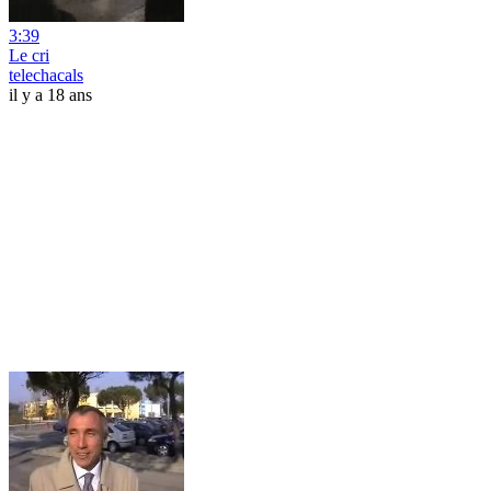
3:39
Le cri
telechacals
il y a 18 ans