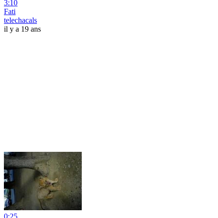
3:10
Fati
telechacals
il y a 19 ans
0:25