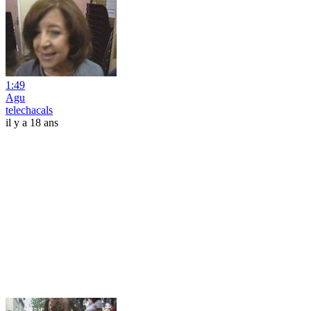
1:49
Agu
telechacals
il y a 18 ans