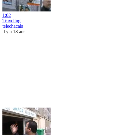
1:02
Traveling
telechacals
il y a 18 ans