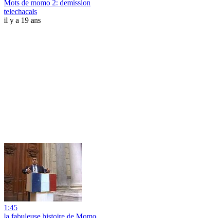
Mots de momo 2: demission
telechacals
il y a 19 ans
1:45
la fabuleuse histoire de Momo