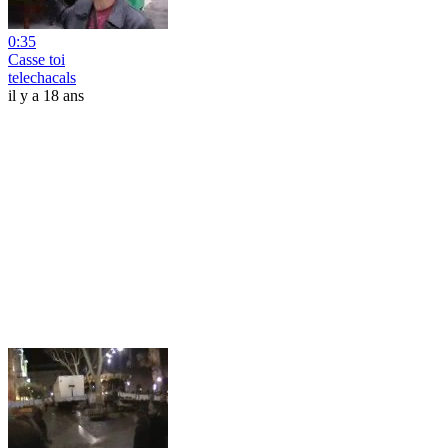
0:35
Casse toi
telechacals
il y a 18 ans