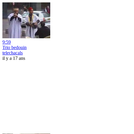
9:59
Trio bedouin
telechacals
il y a 17 ans