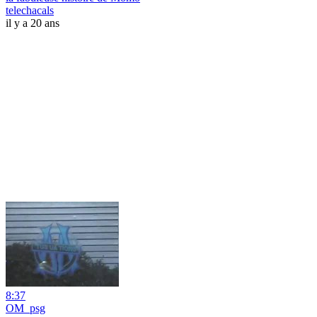
telechacals
il y a 20 ans
8:37
OM_psg