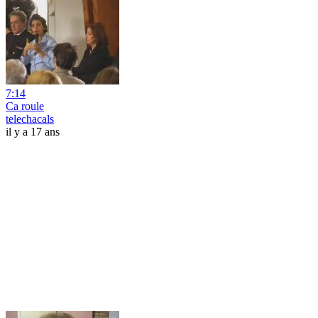
7:14
Ca roule
telechacals
il y a 17 ans