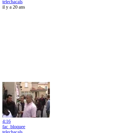
telechacals
il y a 20 ans
4:16
fac_bloquee
telechacals