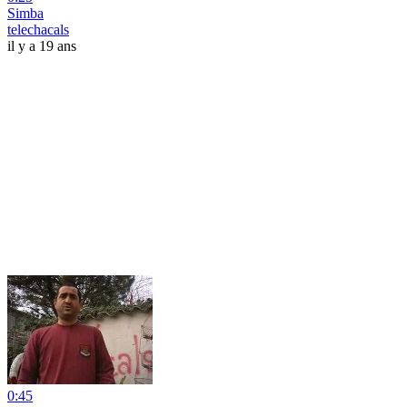
Simba
telechacals
il y a 19 ans
0:45