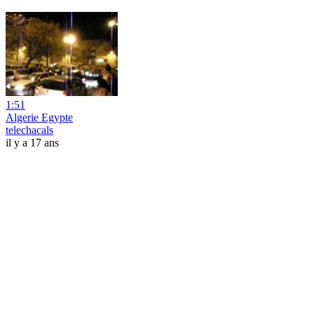
1:51
Algerie Egypte
telechacals
il y a 17 ans