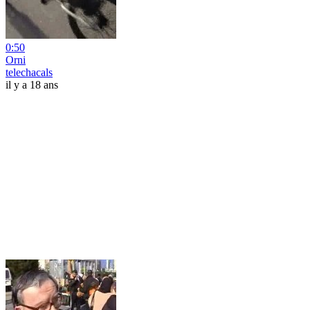
0:50
Orni
telechacals
il y a 18 ans