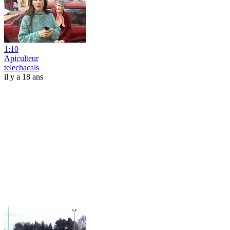
1:10
Apiculteur
telechacals
il y a 18 ans