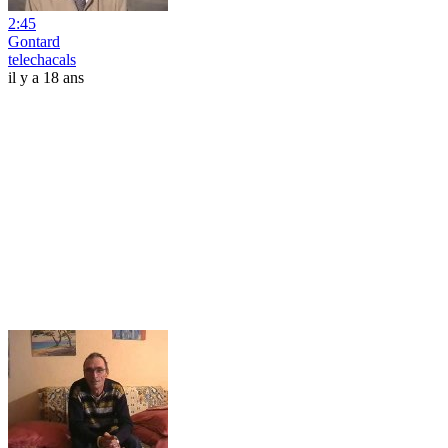
2:45
Gontard
telechacals
il y a 18 ans