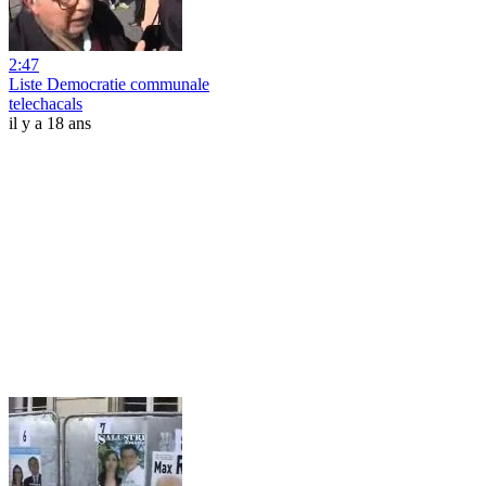
2:47
Liste Democratie communale
telechacals
il y a 18 ans