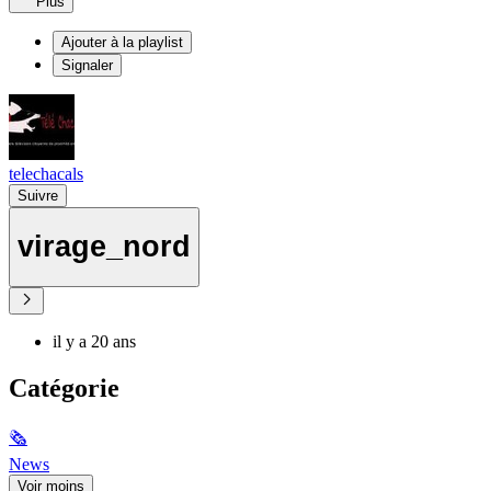
Plus
Ajouter à la playlist
Signaler
telechacals
Suivre
virage_nord
il y a 20 ans
Catégorie
🗞
News
Voir moins