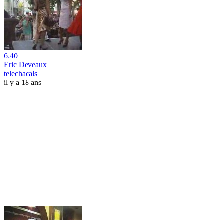
6:40
Eric Deveaux
telechacals
il y a 18 ans