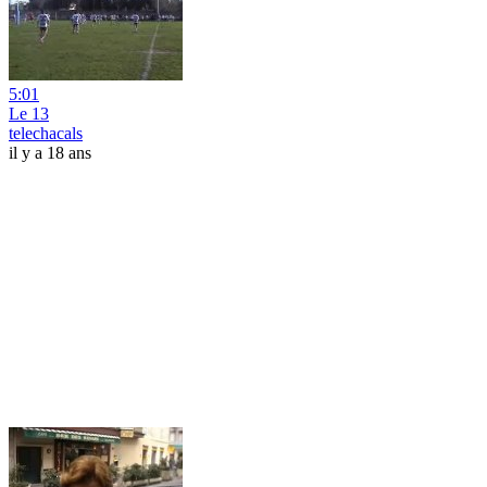
5:01
Le 13
telechacals
il y a 18 ans