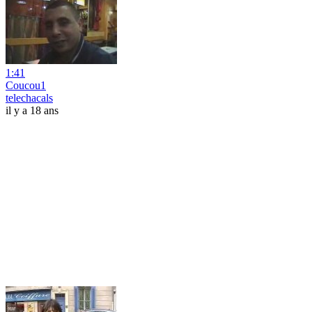
1:41
Coucou1
telechacals
il y a 18 ans