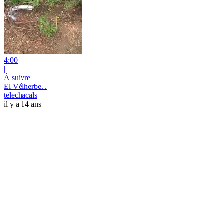
4:00
|
À suivre
El Vélherbe...
telechacals
il y a 14 ans