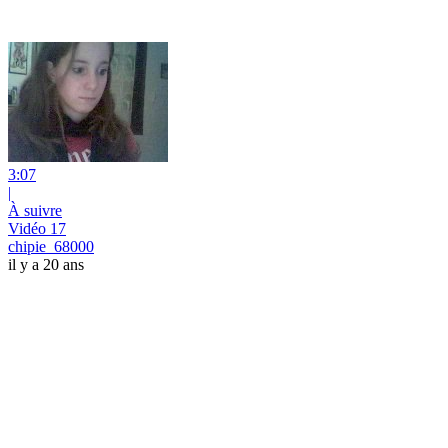
3:07
|
À suivre
Vidéo 17
chipie_68000
il y a 20 ans