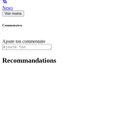
🗞
News
Voir moins
Commentaires
Ajoute ton commentaire
Recommandations