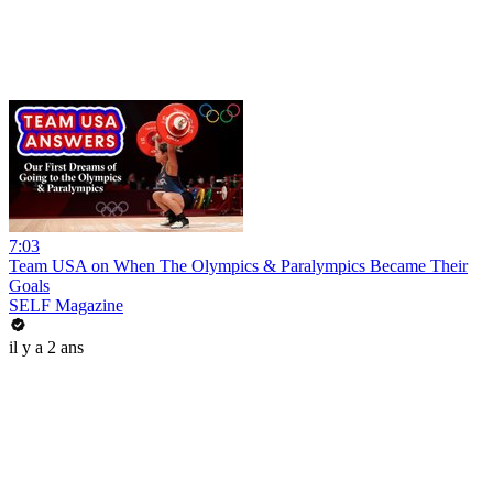
7:03
Team USA on When The Olympics & Paralympics Became Their
Goals
SELF Magazine
il y a 2 ans