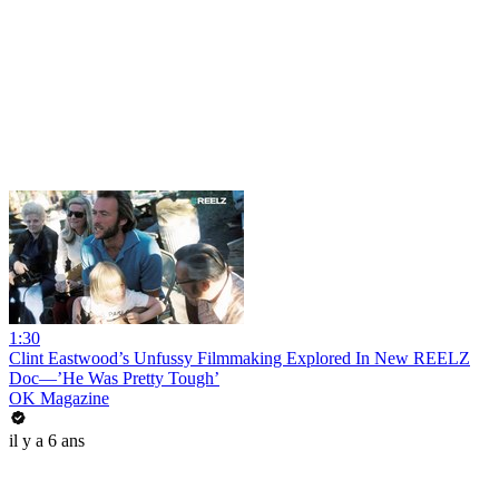
1:30
Clint Eastwood’s Unfussy Filmmaking Explored In New REELZ
Doc—’He Was Pretty Tough’
OK Magazine
il y a 6 ans