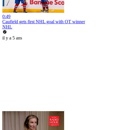
0:49
Caufield gets first NHL goal with OT winner
NHL
il y a 5 ans