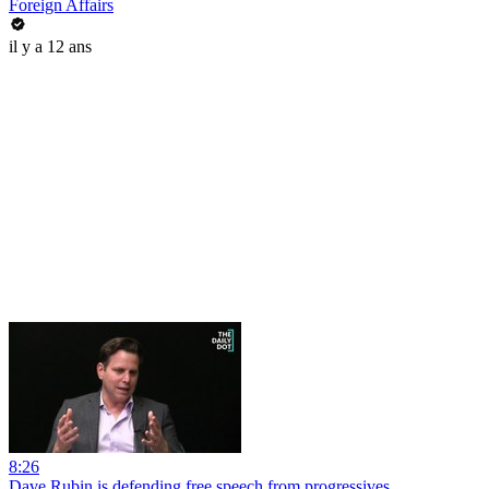
Foreign Affairs
il y a 12 ans
8:26
Dave Rubin is defending free speech from progressives.