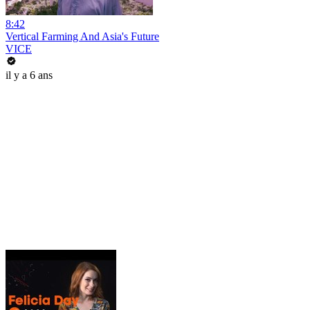
8:42
Vertical Farming And Asia's Future
VICE
il y a 6 ans