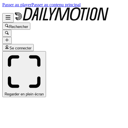
Passer au player
Passer au contenu principal
Rechercher
Se connecter
Regarder en plein écran