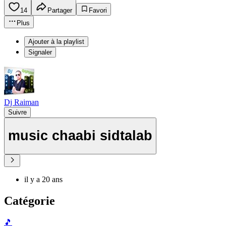
14
Partager
Favori
Plus
Ajouter à la playlist
Signaler
Dj Raiman
Suivre
music chaabi sidtalab
il y a 20 ans
Catégorie
🎵