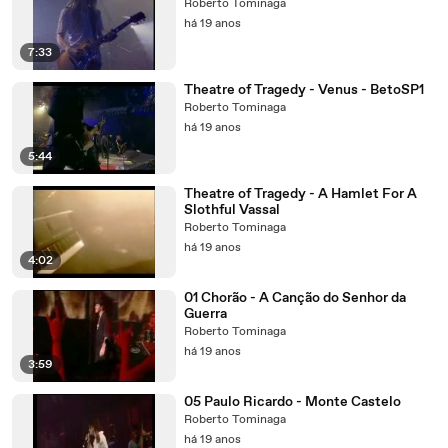
Roberto Tominaga
há 19 anos
7:33
Theatre of Tragedy - Venus - BetoSP1
Roberto Tominaga
há 19 anos
5:44
Theatre of Tragedy - A Hamlet For A
Slothful Vassal
Roberto Tominaga
há 19 anos
4:02
01 Chorão - A Canção do Senhor da
Guerra
Roberto Tominaga
há 19 anos
3:59
05 Paulo Ricardo - Monte Castelo
Roberto Tominaga
há 19 anos