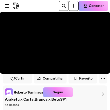
Pular para o player
Ir para o conteúdo principal
Conectar
Curtir
Compartilhar
Favorito
Seguir
Roberto Tominaga
Araketu.-.Carta.Branca.-.BetoSP1
há 19 anos