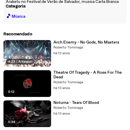
Araketu no Festival de Verão de Salvador, musica Carta Branca
Categoria
🎵
Música
Recomendado
Arch Enemy - No Gods, No Masters
Roberto Tominaga
há 13 anos
4:23
|
A Seguir
Theatre Of Tragedy - A Rose For The
Dead
Roberto Tominaga
há 13 anos
5:12
Noturna - Tears Of Blood
Roberto Tominaga
há 13 anos
5:34