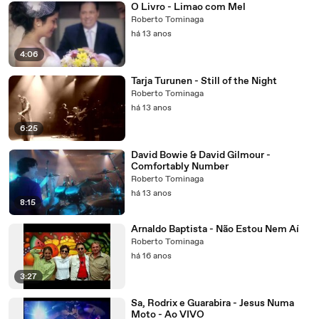
O Livro - Limao com Mel
Roberto Tominaga
há 13 anos
4:06
Tarja Turunen - Still of the Night
Roberto Tominaga
há 13 anos
6:25
David Bowie & David Gilmour -
Comfortably Number
Roberto Tominaga
há 13 anos
8:15
Arnaldo Baptista - Não Estou Nem Aí
Roberto Tominaga
há 16 anos
3:27
Sa, Rodrix e Guarabira - Jesus Numa
Moto - Ao VIVO