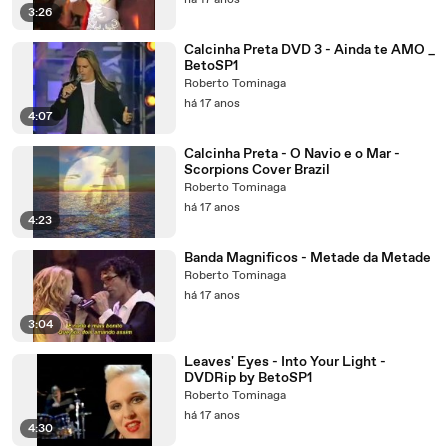
há 17 anos
3:26
Calcinha Preta DVD 3 - Ainda te AMO _
BetoSP1
Roberto Tominaga
há 17 anos
4:07
Calcinha Preta - O Navio e o Mar -
Scorpions Cover Brazil
Roberto Tominaga
há 17 anos
4:23
Banda Magnificos - Metade da Metade
Roberto Tominaga
há 17 anos
3:04
Leaves' Eyes - Into Your Light -
DVDRip by BetoSP1
Roberto Tominaga
há 17 anos
4:30