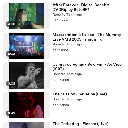
After Forever - Digital Decebit -
DVDRip by BetoSP1
Roberto Tominaga
há 17 anos
4:08
Massacration & Falcao - The Mummy -
Live VMB 2009 - mircmirc
Roberto Tominaga
há 17 anos
5:08
Camisa de Venus - So o Fim - Ao Vivo
(1987)
Roberto Tominaga
há 19 anos
3:09
The Mission - Severina (Live)
Roberto Tominaga
há 19 anos
3:46
The Gathering - Eleanor (Live)