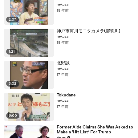
nekuza
18 年前
2:07
神戸市河川モニタカメラ(都賀川)
nekuza
18 年前
1:21
北野誠
nekuza
17 年前
3:02
Tokudane
nekuza
17 年前
6:00
Former Aide Claims She Was Asked to
Make a ‘Hit List’ For Trump
Veuer