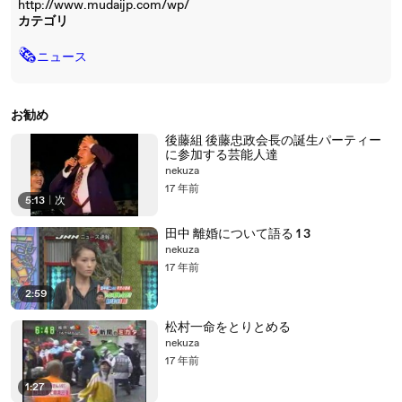
http://www.mudaijp.com/wp/
カテゴリ
🗞
ニュース
お勧め
後藤組 後藤忠政会長の誕生パーティー
に参加する芸能人達
nekuza
17 年前
5:13
|
次
田中 離婚について語る 1 3
nekuza
17 年前
2:59
松村一命をとりとめる
nekuza
17 年前
1:27