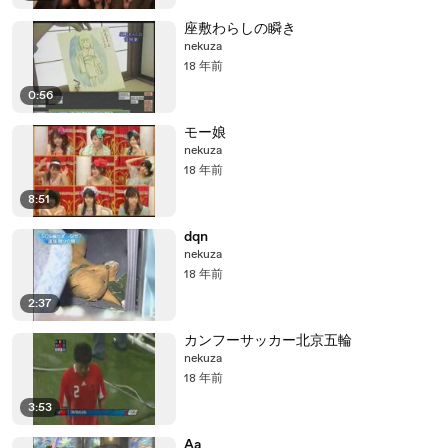
座敷わらしの瞬き
nekuza
18 年前
0:56
モー娘
nekuza
18 年前
8:51
dqn
nekuza
18 年前
2:37
カンフーサッカー北京五輪
nekuza
18 年前
3:53
Aa