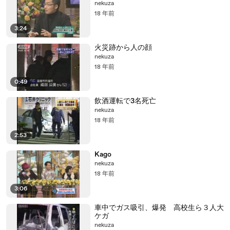
nekuza
18 年前
3:24
火災跡から人の顔
nekuza
18 年前
0:49
飲酒運転で3名死亡
nekuza
18 年前
2:53
Kago
nekuza
18 年前
3:06
車中でガス吸引、爆発 高校生ら３人大
ケガ
nekuza