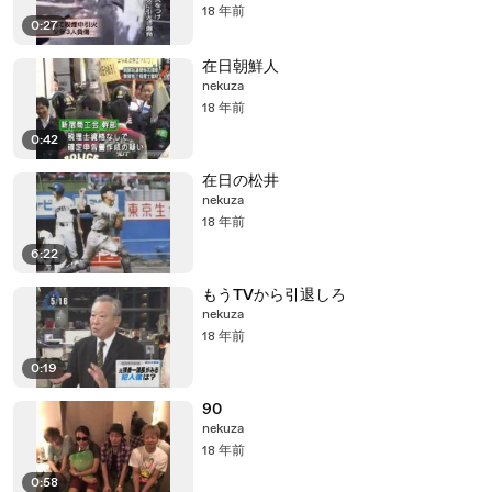
18 年前
0:27
在日朝鮮人
nekuza
18 年前
0:42
在日の松井
nekuza
18 年前
6:22
もうTVから引退しろ
nekuza
18 年前
0:19
90
nekuza
18 年前
0:58