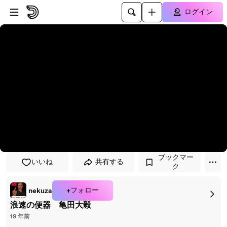
プレイヤーにスキップ
メインコンテンツにスキップ
ログイン
ブックマー
いいね
共有する
ク
+フォロー
nekuza
浪速の便器 亀田大毅
19 年前