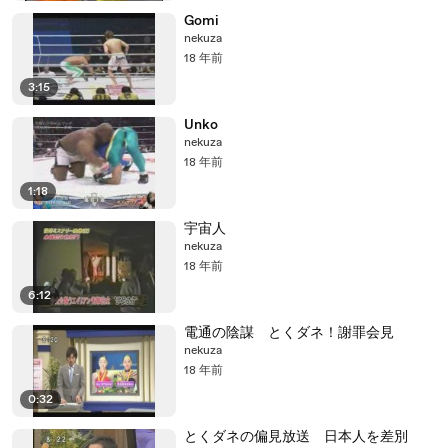
Gomi
nekuza
18 年前
3:15
Unko
nekuza
18 年前
1:18
宇宙人
nekuza
18 年前
6:12
電通の陰謀 とくダネ！謝罪会見
nekuza
18 年前
0:32
とくダネの偏見放送 日本人を差別