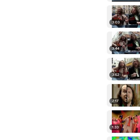
3:03
3:44
3:52
2:17
1:33