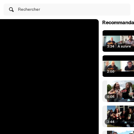
Rechercher
Recommanda
3:34
|
À suivre
2:56
5:05
3:44