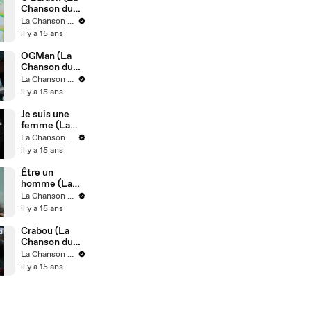
Chanson du
Dimanche, la
La Chanson du Dimanche
Série, saison
il y a 15 ans
1)
OGMan (La
Chanson du
Dimanche, la
La Chanson du Dimanche
Série, saison
il y a 15 ans
1)
Je suis une
femme (La
Chanson du
La Chanson du Dimanche
Dimanche, la
il y a 15 ans
Série, saison
1)
Être un
homme (La
Chanson du
La Chanson du Dimanche
Dimanche, la
il y a 15 ans
Série, saison
1)
Crabou (La
Chanson du
Dimanche, la
La Chanson du Dimanche
Série, saison
il y a 15 ans
1)