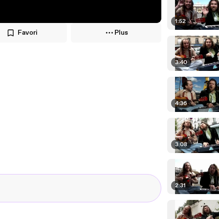
1:52
Favori
Plus
3:40
4:36
3:08
2:31