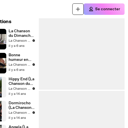
Se connecter
tions
La Chanson
du Dimanche,
Bluetousse
La Chanson du Dimanche
il y a 6 ans
Bonne
humeur en
confinement
La Chanson du Dimanche
il y a 6 ans
Hippy End (La
Chanson du
Dimanche
La Chanson du Dimanche
S05E14)
il y a 14 ans
Dormirocho
(La Chanson
du Dimanche
La Chanson du Dimanche
S05E13)
il y a 14 ans
Angela (La