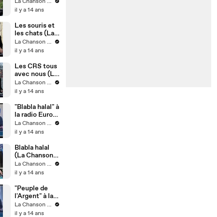
du Dimanche
La Chanson du Dimanche
S05E07)
il y a 14 ans
Les souris et
les chats (La
Chanson du
La Chanson du Dimanche
Dimanche
il y a 14 ans
S05E06)
Les CRS tous
avec nous (La
Chanson du
La Chanson du Dimanche
Dimanche
il y a 14 ans
S05E05)
"Blabla halal" à
la radio Europ1
"Des clics et
La Chanson du Dimanche
des claques"
il y a 14 ans
Blabla halal
(La Chanson
du Dimanche
La Chanson du Dimanche
S05E04)
il y a 14 ans
"Peuple de
l'Argent" à la
radio, Europe
La Chanson du Dimanche
1, "Des clics et
il y a 14 ans