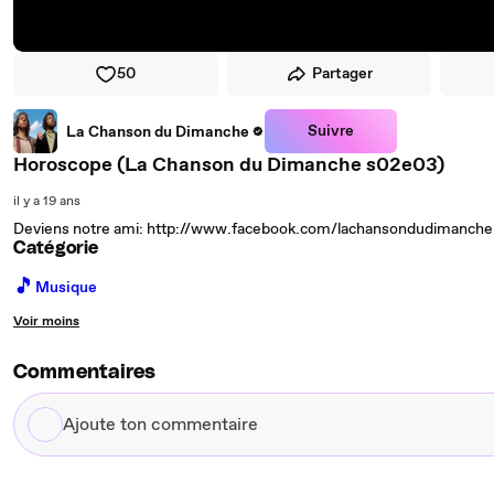
50
Partager
Suivre
La Chanson du Dimanche
Horoscope (La Chanson du Dimanche s02e03)
il y a 19 ans
Deviens notre ami: http://www.facebook.com/lachansondudimanche
Catégorie
🎵
Musique
Voir moins
Commentaires
Ajoute
ton
commentaire