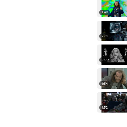
1:48
2:32
2:09
1:54
1:52