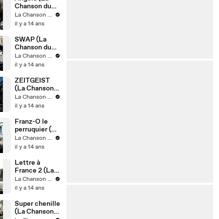
Chanson du
Dimanche
La Chanson du Dimanche
S05E12)
il y a 14 ans
SWAP (La
Chanson du
Dimanche
La Chanson du Dimanche
S05E11)
il y a 14 ans
ZEITGEIST
(La Chanson
du Dimanche
La Chanson du Dimanche
S05E10)
il y a 14 ans
Franz-O le
perruquier (La
Chanson du
La Chanson du Dimanche
Dimanche
il y a 14 ans
S05E09)
Lettre à
France 2 (La
Chanson du
La Chanson du Dimanche
Dimanche
il y a 14 ans
S05E08)
Super chenille
(La Chanson