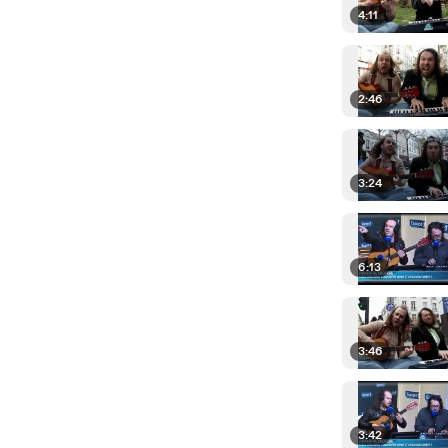
4:11
2:46
3:24
6:13
3:46
3:42