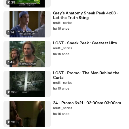
0:28
Grey's Anatomy Sneak Peak 4x03 -
Let the Truth Sting
multi_series
há 19 anos
1:14
LOST - Sneak Peek : Greatest Hits
multi_series
há 19 anos
1:49
LOST - Promo : The Man Behind the
Curtai
multi_series
há 19 anos
0:30
24 - Promo 6x21 - 02:00am 03:00am
multi_series
há 19 anos
0:28