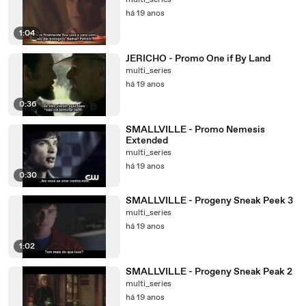
multi_series
há 19 anos
1:04
JERICHO - Promo One if By Land
multi_series
há 19 anos
0:36
SMALLVILLE - Promo Nemesis
Extended
multi_series
há 19 anos
0:30
SMALLVILLE - Progeny Sneak Peek 3
multi_series
há 19 anos
1:02
SMALLVILLE - Progeny Sneak Peak 2
multi_series
há 19 anos