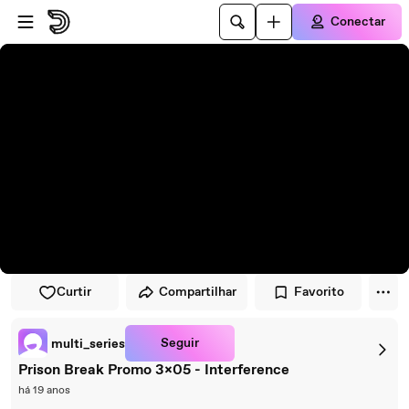
Pular para o player
Ir para o conteúdo principal
Conectar
Curtir
Compartilhar
Favorito
Seguir
multi_series
Prison Break Promo 3x05 - Interference
há 19 anos