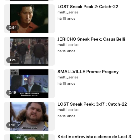
LOST Sneak Peak 2: Catch-22
multi_series
há 19 anos
0:54
JERICHO Sneak Peek: Casus Belli
multi_series
há 19 anos
3:25
SMALLVILLE Promo: Progeny
multi_series
há 19 anos
0:19
LOST Sneak Peek: 3x17 : Catch-22
multi_series
há 19 anos
1:10
Kristin entrevista o elenco de Lost 3