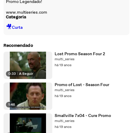
Promo Legendado!
www.multiseries.com
Categoria
🎥
Curta
Recomendado
Lost Promo Season Four 2
multi_series
há 19 anos
0:33
|
A Seguir
Promo of Lost - Season Four
multi_series
há 19 anos
1:46
Smallville 7x04 - Cure Promo
multi_series
há 19 anos