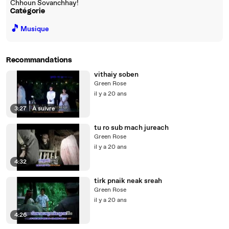
Chhoun Sovanchhay!
Catégorie
🎵
Musique
Recommandations
vithaiy soben
Green Rose
il y a 20 ans
3:27
|
À suivre
tu ro sub mach jureach
Green Rose
il y a 20 ans
4:32
tirk pnaik neak sreah
Green Rose
il y a 20 ans
4:26