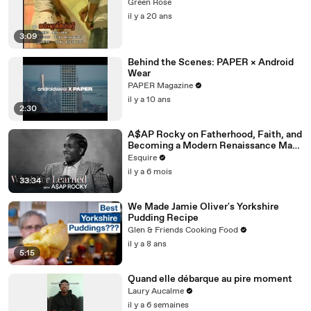
Green Rose
il y a 20 ans
3:09
Behind the Scenes: PAPER × Android
Wear
PAPER Magazine
il y a 10 ans
2:30
A$AP Rocky on Fatherhood, Faith, and
Becoming a Modern Renaissance Man |
What I’ve Learned | Esquire
Esquire
il y a 6 mois
33:34
We Made Jamie Oliver's Yorkshire
Pudding Recipe
Glen & Friends Cooking Food
il y a 8 ans
5:15
Quand elle débarque au pire moment
Laury Aucalme
il y a 6 semaines