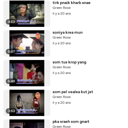
tirk pnaik kharb snae
Green Rose
il y a 20 ans
4:53
soniya krea mun
Green Rose
il y a 20 ans
5:07
som tus krop yang
Green Rose
il y a 20 ans
5:49
som pel vealea kut jet
Green Rose
il y a 20 ans
3:53
pka sraeh som gnart
Green Rose