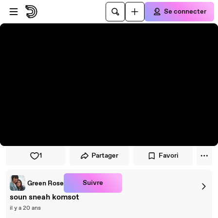
Passer au player
Passer au contenu principal
Se connecter
1
Partager
Favori
Suivre
Green Rose
soun sneah komsot
il y a 20 ans