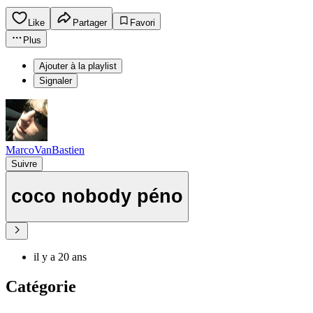
Like
Partager
Favori
Plus
Ajouter à la playlist
Signaler
MarcoVanBastien
Suivre
coco nobody péno
il y a 20 ans
Catégorie