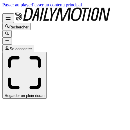
Passer au player
Passer au contenu principal
Rechercher
Se connecter
Regarder en plein écran