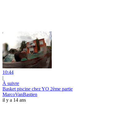
10:44
|
À suivre
Basket piscine chez YO 2ème partie
MarcoVanBastien
il y a 14 ans