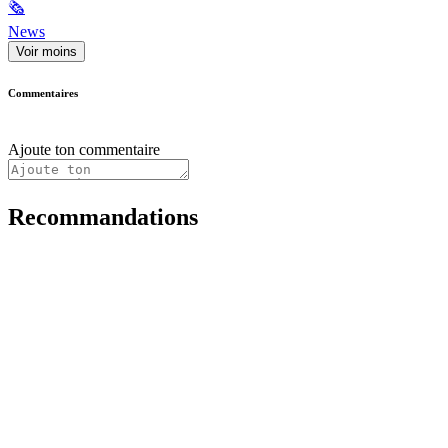
🗞
News
Voir moins
Commentaires
Ajoute ton commentaire
Recommandations