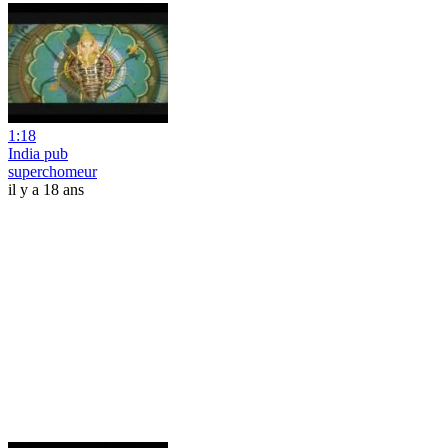
1:18
India pub
superchomeur
il y a 18 ans