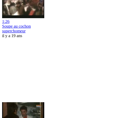
1:26
Soupe au cochon
superchomeur
il y a 19 ans