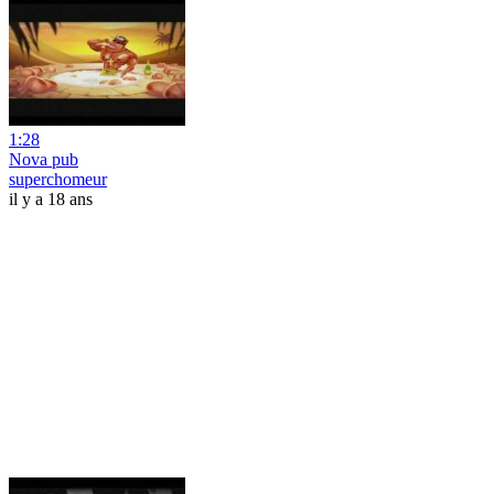
1:28
Nova pub
superchomeur
il y a 18 ans