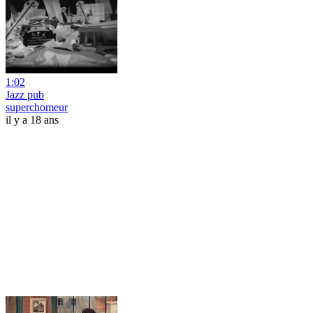
1:02
Jazz pub
superchomeur
il y a 18 ans