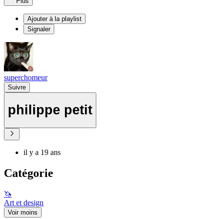
Plus
Ajouter à la playlist
Signaler
superchomeur
Suivre
philippe petit
il y a 19 ans
Catégorie
🦄
Art et design
Voir moins