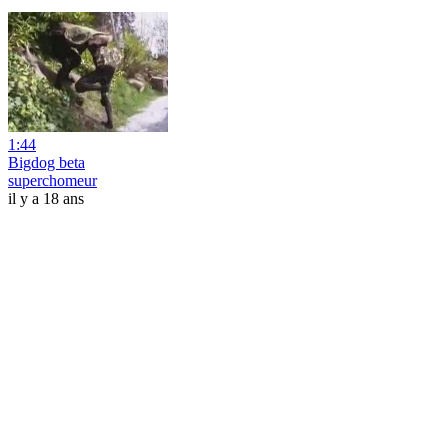
1:44
Bigdog beta
superchomeur
il y a 18 ans