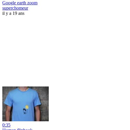
Google earth zoom
superchomeur
il y a 19 ans
0:35