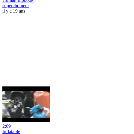
Human flipbook
superchomeur
il y a 19 ans
2:09
Inflatable