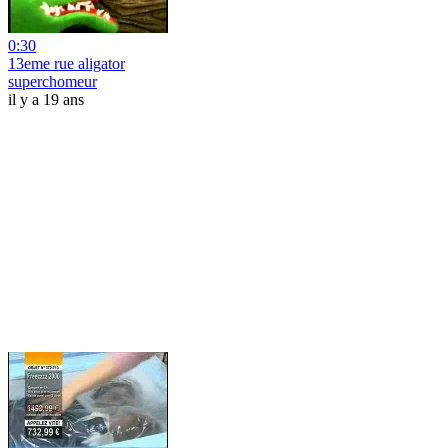
0:30
13eme rue aligator
superchomeur
il y a 19 ans