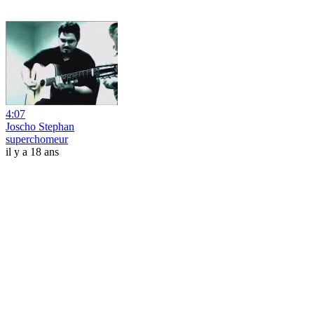
4:07
Joscho Stephan
superchomeur
il y a 18 ans