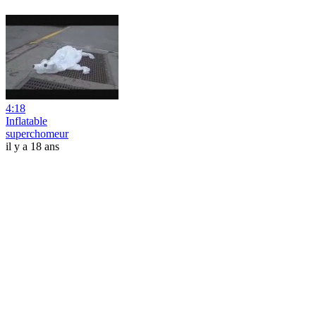
4:18
Inflatable
superchomeur
il y a 18 ans