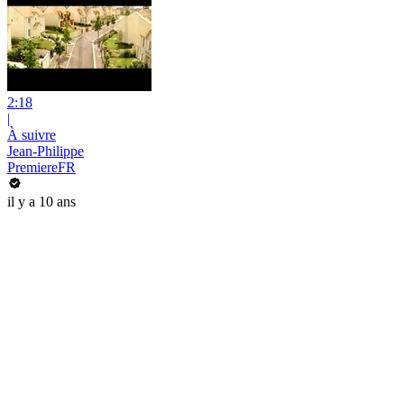
2:18
|
À suivre
Jean-Philippe
PremiereFR
il y a 10 ans