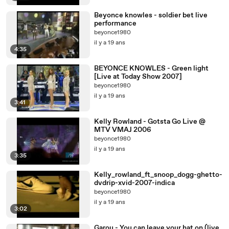
Beyonce knowles - soldier bet live
performance
beyonce1980
il y a 19 ans
4:35
BEYONCE KNOWLES - Green light
[Live at Today Show 2007]
beyonce1980
il y a 19 ans
3:41
Kelly Rowland - Gotsta Go Live @
MTV VMAJ 2006
beyonce1980
il y a 19 ans
3:35
Kelly_rowland_ft_snoop_dogg-ghetto-
dvdrip-xvid-2007-indica
beyonce1980
il y a 19 ans
3:02
Garou - You can leave your hat on (live