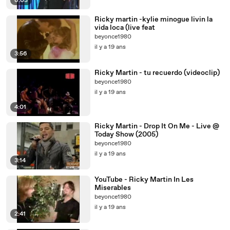
6:03
Ricky martin -kylie minogue livin la
vida loca (live feat
beyonce1980
il y a 19 ans
3:56
Ricky Martin - tu recuerdo (videoclip)
beyonce1980
il y a 19 ans
4:01
Ricky Martin - Drop It On Me - Live @
Today Show (2005)
beyonce1980
il y a 19 ans
3:14
YouTube - Ricky Martin In Les
Miserables
beyonce1980
il y a 19 ans
2:41