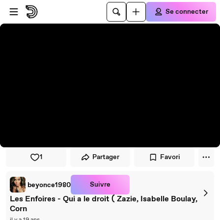
Passer au player
Passer au contenu principal
Se connecter
1
Partager
Favori
Suivre
beyonce1980
Les Enfoires - Qui a le droit ( Zazie, Isabelle Boulay,
Corn