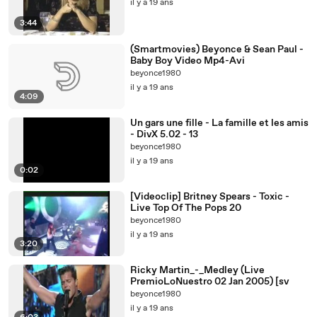
il y a 19 ans
3:44
(Smartmovies) Beyonce & Sean Paul -
Baby Boy Video Mp4-Avi
beyonce1980
il y a 19 ans
4:09
Un gars une fille - La famille et les amis
- DivX 5.02 - 13
beyonce1980
il y a 19 ans
0:02
[Videoclip] Britney Spears - Toxic -
Live Top Of The Pops 20
beyonce1980
il y a 19 ans
3:20
Ricky Martin_-_Medley (Live
PremioLoNuestro 02 Jan 2005) [sv
beyonce1980
il y a 19 ans