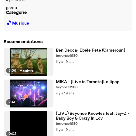
il y a 19 ans
garou
Catégorie
🎵
Musique
Recommandations
Ben Decca- Ebele Pete (Cameroun)
beyonce1980
il y a 19 ans
5:06
|
À suivre
MIKA - [Live in Toronto]Lollipop
beyonce1980
il y a 19 ans
2:41
(LIVE) Beyonce Knowles feat. Jay-Z -
Baby Boy & Crazy In Lov
beyonce1980
il y a 19 ans
0:02