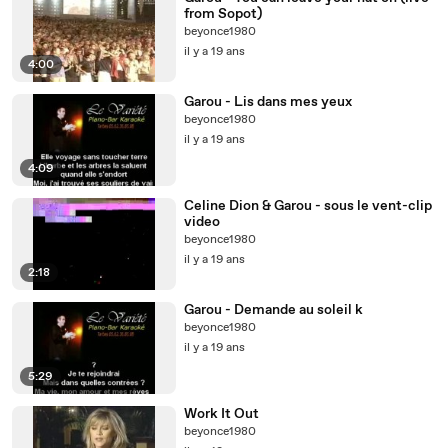
from Sopot)
beyonce1980
il y a 19 ans
4:00
Garou - Lis dans mes yeux
beyonce1980
il y a 19 ans
4:09
Celine Dion & Garou - sous le vent-clip
video
beyonce1980
il y a 19 ans
2:18
Garou - Demande au soleil k
beyonce1980
il y a 19 ans
5:29
Work It Out
beyonce1980