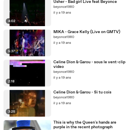
Usher - Bad girl Live feat Beyonce
beyonce1980
il y a 19 ans
4:02
MIKA - Grace Kelly (Live on GMTV)
beyonce1980
il y a 19 ans
5:37
Celine Dion & Garou - sous le vent-clip
video
beyonce1980
il y a 19 ans
2:18
Celine Dion & Garou - Si tu cois
beyonce1980
il y a 19 ans
3:25
This is why the Queen's hands are
purple in the recent photograph