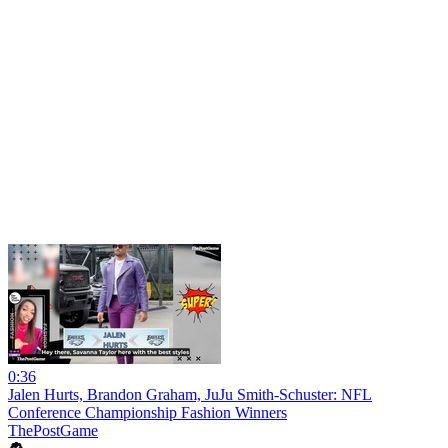
0:36
Jalen Hurts, Brandon Graham, JuJu Smith-Schuster: NFL
Conference Championship Fashion Winners
ThePostGame