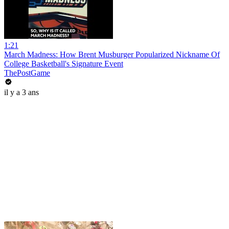
1:21
March Madness: How Brent Musburger Popularized Nickname Of
College Basketball's Signature Event
ThePostGame
il y a 3 ans