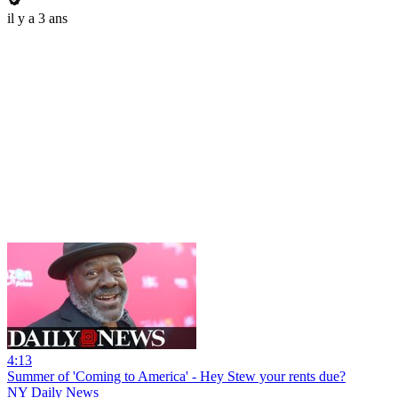
il y a 3 ans
4:13
Summer of 'Coming to America' - Hey Stew your rents due?
NY Daily News