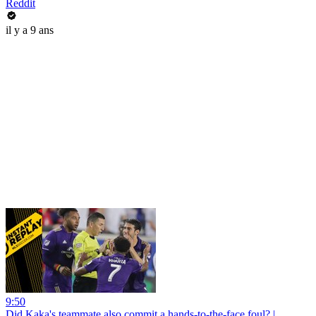
Reddit
il y a 9 ans
9:50
Did Kaka's teammate also commit a hands-to-the-face foul? |