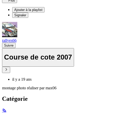
Plus
Ajouter à la playlist
Signaler
rallyes66
Suivre
Course de cote 2007
il y a 19 ans
montage photo réaliser par max06
Catégorie
🗞