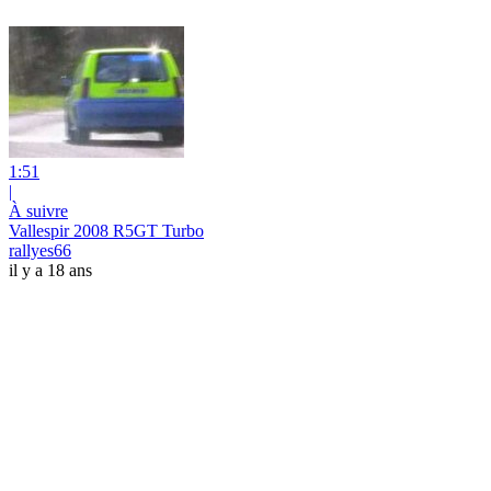
1:51
|
À suivre
Vallespir 2008 R5GT Turbo
rallyes66
il y a 18 ans