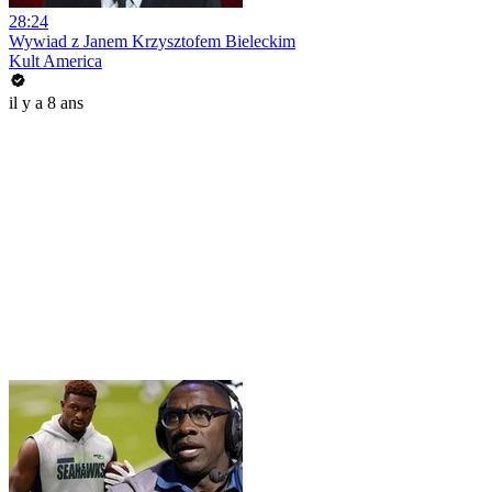
28:24
Wywiad z Janem Krzysztofem Bieleckim
Kult America
il y a 8 ans