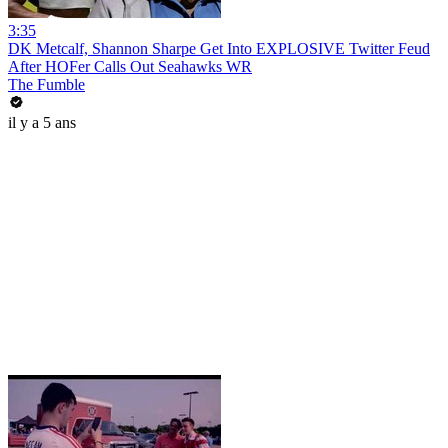
3:35
DK Metcalf, Shannon Sharpe Get Into EXPLOSIVE Twitter Feud
After HOFer Calls Out Seahawks WR
The Fumble
il y a 5 ans