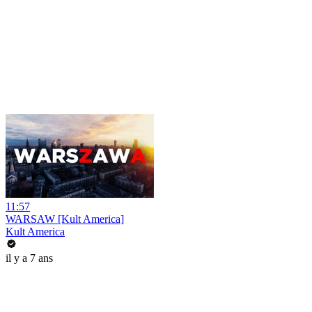
11:57
WARSAW [Kult America]
Kult America
il y a 7 ans