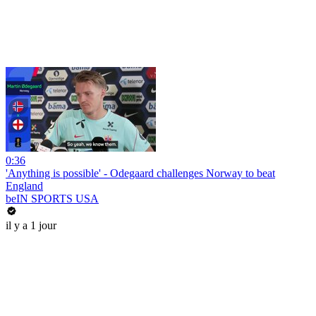
0:36
'Anything is possible' - Odegaard challenges Norway to beat
England
beIN SPORTS USA
il y a 1 jour