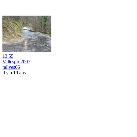
13:55
Vallespir 2007
rallyes66
il y a 19 ans