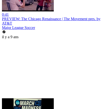
0:41
PREVIEW: The Chicago Renaissance | The Movement pres. by
AT&T
Major League Soccer
il y a 9 ans