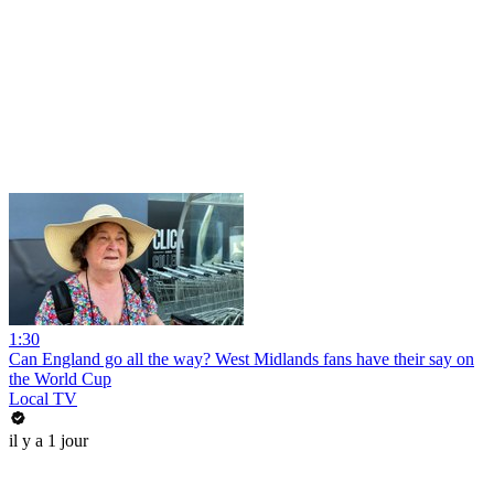
1:30
Can England go all the way? West Midlands fans have their say on
the World Cup
Local TV
il y a 1 jour