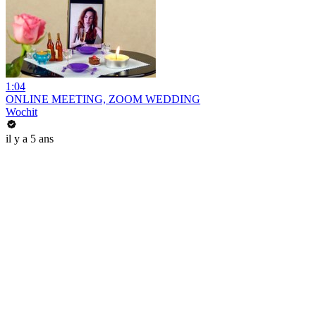
1:04
ONLINE MEETING, ZOOM WEDDING
Wochit
il y a 5 ans