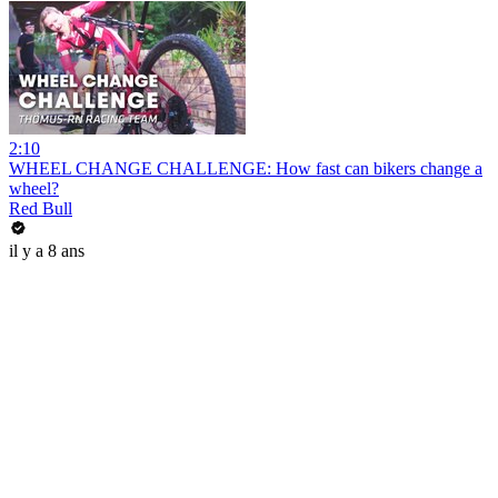
2:10
WHEEL CHANGE CHALLENGE: How fast can bikers change a
wheel?
Red Bull
il y a 8 ans