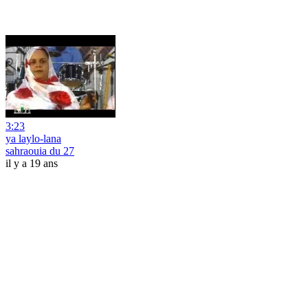
3:23
ya laylo-lana
sahraouia du 27
il y a 19 ans