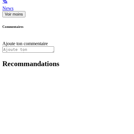
🗞
News
Voir moins
Commentaires
Ajoute ton commentaire
Recommandations