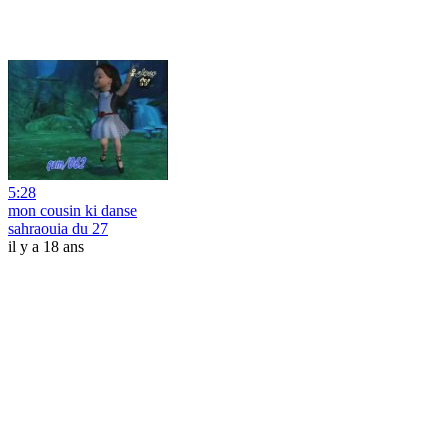
5:28
mon cousin ki danse
sahraouia du 27
il y a 18 ans