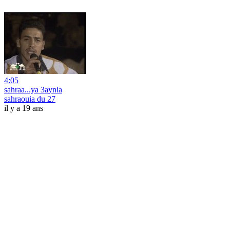
4:05
sahraa...ya 3aynia
sahraouia du 27
il y a 19 ans