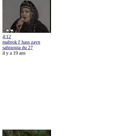
4:12
mabrok l' hass zayn
sahraouia du 27
il y a 19 ans