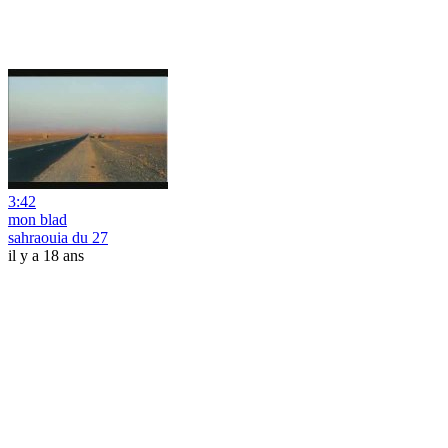
3:42
mon blad
sahraouia du 27
il y a 18 ans