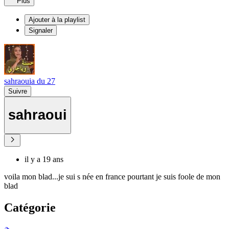
Plus
Ajouter à la playlist
Signaler
sahraouia du 27
Suivre
sahraoui
il y a 19 ans
voila mon blad...je sui s née en france pourtant je suis foole de mon
blad
Catégorie