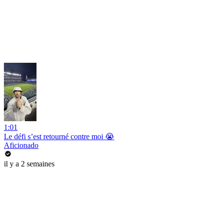
1:01
Le défi s’est retourné contre moi 😭
Aficionado
il y a 2 semaines