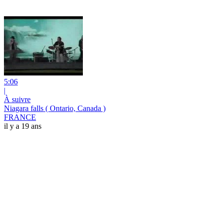
5:06
|
À suivre
Niagara falls ( Ontario, Canada )
FRANCE
il y a 19 ans