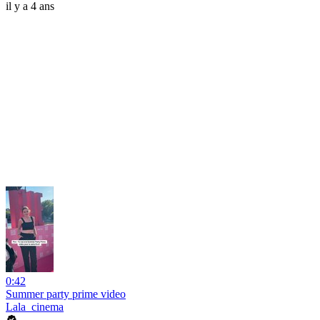
il y a 4 ans
0:42
Summer party prime video
Lala_cinema