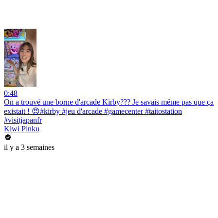
0:48
On a trouvé une borne d'arcade Kirby??? Je savais même pas que ça
existait ! 😍#kirby #jeu d'arcade #gamecenter #taitostation
#visitjapanfr
Kiwi Pinku
il y a 3 semaines