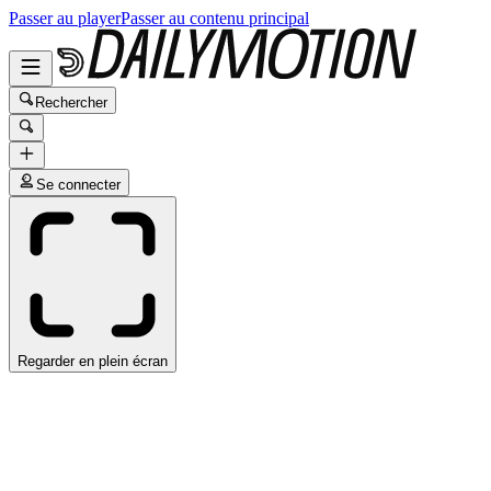
Passer au player
Passer au contenu principal
Rechercher
Se connecter
Regarder en plein écran