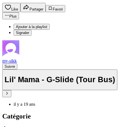
Like
Partager
Favori
Plus
Ajouter à la playlist
Signaler
my-sikk
Suivre
Lil' Mama - G-Slide (Tour Bus)
il y a 19 ans
Catégorie