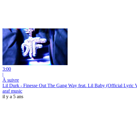
3:00
|
À suivre
Lil Durk - Finesse Out The Gang Way feat. Lil Baby (Official Lyric 
araf music
il y a 5 ans