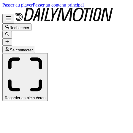
Passer au player
Passer au contenu principal
Rechercher
Se connecter
Regarder en plein écran