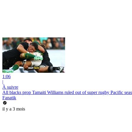
1:06
|
À suivre
All blacks prop Tamaiti Williams ruled out of super rugby Pacific sea
Fanatik
il y a 3 mois