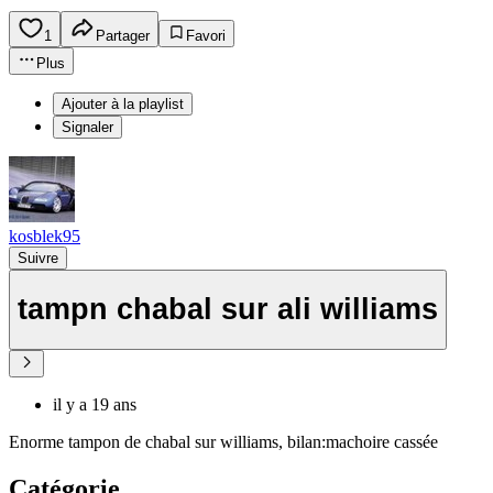
1
Partager
Favori
Plus
Ajouter à la playlist
Signaler
kosblek95
Suivre
tampn chabal sur ali williams
il y a 19 ans
Enorme tampon de chabal sur williams, bilan:machoire cassée
Catégorie