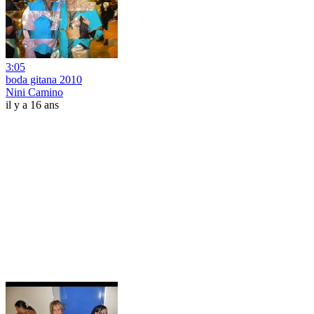
3:05
boda gitana 2010
Nini Camino
il y a 16 ans