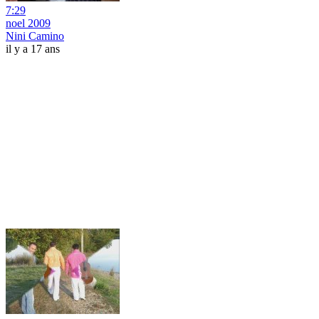
7:29
noel 2009
Nini Camino
il y a 17 ans