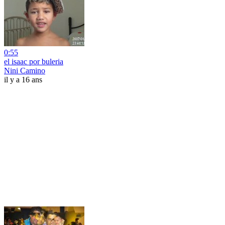
0:55
el isaac por buleria
Nini Camino
il y a 16 ans