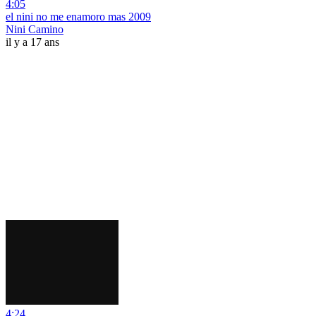
4:05
el nini no me enamoro mas 2009
Nini Camino
il y a 17 ans
4:24