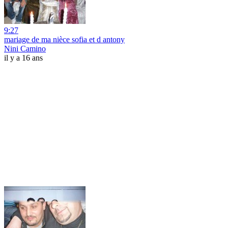
9:27
mariage de ma nièce sofia et d antony
Nini Camino
il y a 16 ans