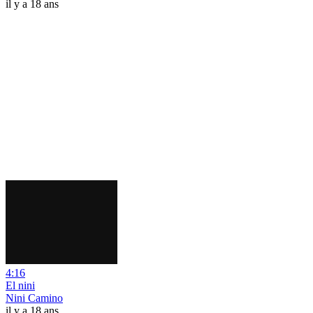
il y a 18 ans
4:16
El nini
Nini Camino
il y a 18 ans