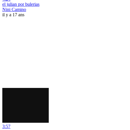
el julian por bulerias
Nini Camino
il y a 17 ans
3:57