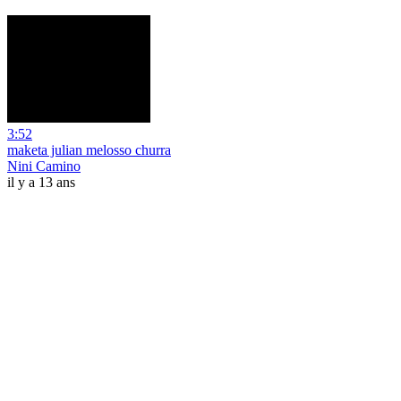
3:52
maketa julian melosso churra
Nini Camino
il y a 13 ans