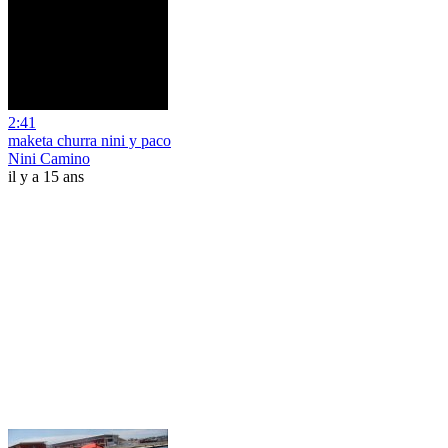
2:41
maketa churra nini y paco
Nini Camino
il y a 15 ans