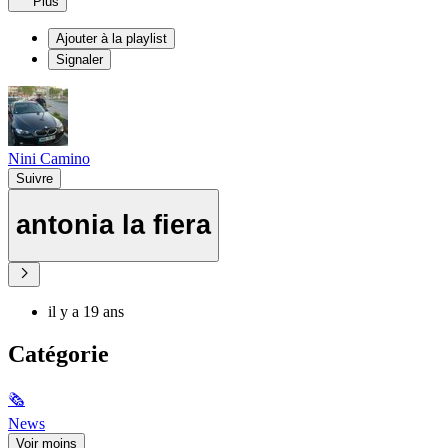
Plus
Ajouter à la playlist
Signaler
Nini Camino
Suivre
antonia la fiera
il y a 19 ans
Catégorie
🗞
News
Voir moins