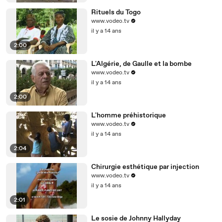
Rituels du Togo
www.vodeo.tv
il y a 14 ans
2:00
L'Algérie, de Gaulle et la bombe
www.vodeo.tv
il y a 14 ans
2:00
L'homme préhistorique
www.vodeo.tv
il y a 14 ans
2:04
Chirurgie esthétique par injection
www.vodeo.tv
il y a 14 ans
2:01
Le sosie de Johnny Hallyday