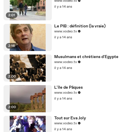
www.vodeo.tv
il y a 14 ans
2:01
Le PIB : définition (la vraie)
www.vodeo.tv
il y a 14 ans
2:16
Musulmans et chrétiens d'Egypte
www.vodeo.tv
il y a 14 ans
2:00
L'île de Pâques
www.vodeo.tv
il y a 14 ans
2:00
Tout sur Eva Joly
www.vodeo.tv
il y a 14 ans