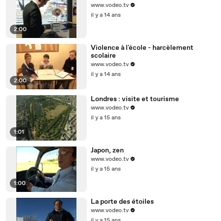
www.vodeo.tv
il y a 14 ans
2:00
Violence à l'école - harcèlement
scolaire
www.vodeo.tv
il y a 14 ans
2:00
Londres : visite et tourisme
www.vodeo.tv
il y a 15 ans
1:01
Japon, zen
www.vodeo.tv
il y a 15 ans
1:00
La porte des étoiles
www.vodeo.tv
il y a 15 ans