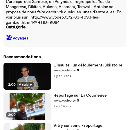
L'archipel des Gambier, en Polynésie, regroupe les îles de
Mangareva, Rikitea, Aukena, Akamaru, Taravai… Antoine se
propose de nous faire découvrir quelques-unes d'entre elles. En
voir plus sur : http://www.vodeo.tv/2-63-4093-les-
gambier.html?PARTID=9084
Catégorie
🏖
Voyages
Recommandations
L'insulte : un défoulement jubilatoire
www.vodeo.tv
il y a 13 ans
2:00
|
À suivre
Reportage sur La Courneuve
www.vodeo.tv
il y a 14 ans
2:00
Vitry sur seine - reportage