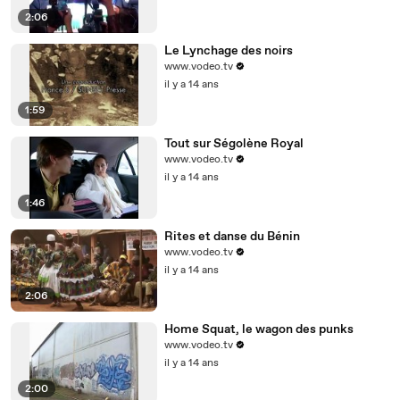
2:06
Le Lynchage des noirs
www.vodeo.tv
il y a 14 ans
1:59
Tout sur Ségolène Royal
www.vodeo.tv
il y a 14 ans
1:46
Rites et danse du Bénin
www.vodeo.tv
il y a 14 ans
2:06
Home Squat, le wagon des punks
www.vodeo.tv
il y a 14 ans
2:00