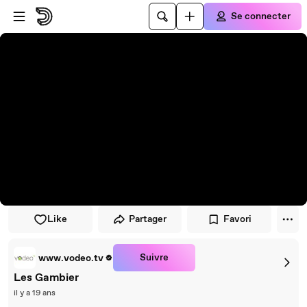
Passer au player
Passer au contenu principal
Se connecter
Like
Partager
Favori
Suivre
www.vodeo.tv
Les Gambier
il y a 19 ans