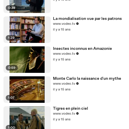
0:38
La mondialisation vue par les patrons
www.vodeo.tv
il y a 15 ans
1:29
Insectes inconnus en Amazonie
www.vodeo.tv
il y a 15 ans
0:59
Monte Carlo la naissance d'un mythe
www.vodeo.tv
il y a 15 ans
1:07
Tigres en plein ciel
www.vodeo.tv
il y a 15 ans
1:00