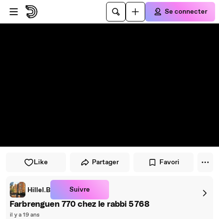
Passer au player
Passer au contenu principal
Se connecter
Like
Partager
Favori
Suivre
Hillel.B
Farbrenguen 770 chez le rabbi 5768
il y a 19 ans