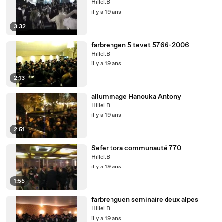
Hillel.B
il y a 19 ans
3:32
farbrengen 5 tevet 5766-2006
Hillel.B
il y a 19 ans
2:13
allummage Hanouka Antony
Hillel.B
il y a 19 ans
2:51
Sefer tora communauté 770
Hillel.B
il y a 19 ans
1:55
farbrenguen seminaire deux alpes
Hillel.B
il y a 19 ans