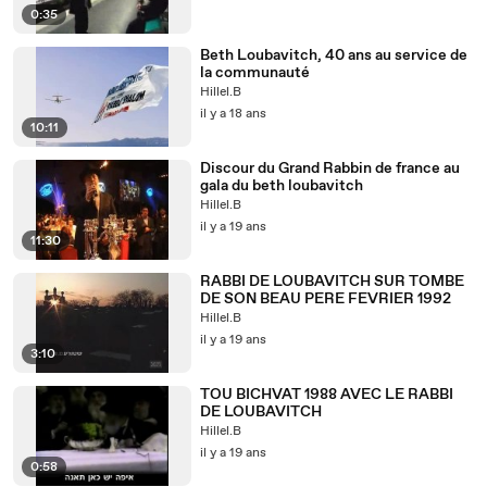
0:35
Beth Loubavitch, 40 ans au service de
la communauté
Hillel.B
il y a 18 ans
10:11
Discour du Grand Rabbin de france au
gala du beth loubavitch
Hillel.B
il y a 19 ans
11:30
RABBI DE LOUBAVITCH SUR TOMBE
DE SON BEAU PERE FEVRIER 1992
Hillel.B
il y a 19 ans
3:10
TOU BICHVAT 1988 AVEC LE RABBI
DE LOUBAVITCH
Hillel.B
il y a 19 ans
0:58