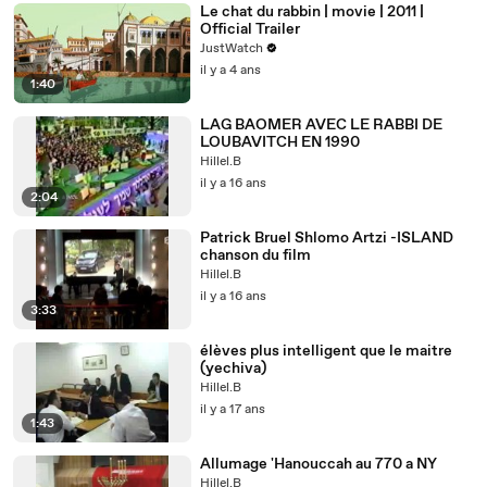
Le chat du rabbin | movie | 2011 |
Official Trailer
JustWatch
il y a 4 ans
1:40
LAG BAOMER AVEC LE RABBI DE
LOUBAVITCH EN 1990
Hillel.B
il y a 16 ans
2:04
Patrick Bruel Shlomo Artzi -ISLAND
chanson du film
Hillel.B
il y a 16 ans
3:33
élèves plus intelligent que le maitre
(yechiva)
Hillel.B
il y a 17 ans
1:43
Allumage 'Hanouccah au 770 a NY
Hillel.B