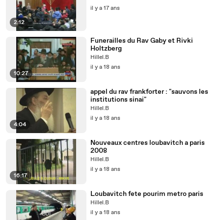
il y a 17 ans
2:12
Funerailles du Rav Gaby et Rivki
Holtzberg
Hillel.B
il y a 18 ans
10:27
appel du rav frankforter : "sauvons les
institutions sinai"
Hillel.B
il y a 18 ans
4:04
Nouveaux centres loubavitch a paris
2008
Hillel.B
il y a 18 ans
16:17
Loubavitch fete pourim metro paris
Hillel.B
il y a 18 ans