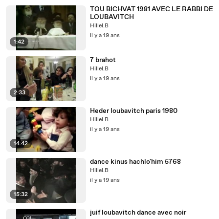
TOU BICHVAT 1981 AVEC LE RABBI DE
LOUBAVITCH
Hillel.B
il y a 19 ans
1:42
7 brahot
Hillel.B
il y a 19 ans
2:33
Heder loubavitch paris 1980
Hillel.B
il y a 19 ans
14:42
dance kinus hachlo'him 5768
Hillel.B
il y a 19 ans
15:32
juif loubavitch dance avec noir