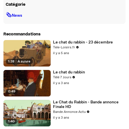
Catégorie
🗞
News
Recommandations
Le chat du rabbin - 23 décembre
Tele-Loisirs.fr
il y a 5 ans
1:38
|
À suivre
Le chat du rabbin
Télé 7 Jours
il y a 3 ans
0:49
Le Chat du Rabbin - Bande annonce
Finale HD
Bande Annonce Actu
il y a 3 ans
1:40