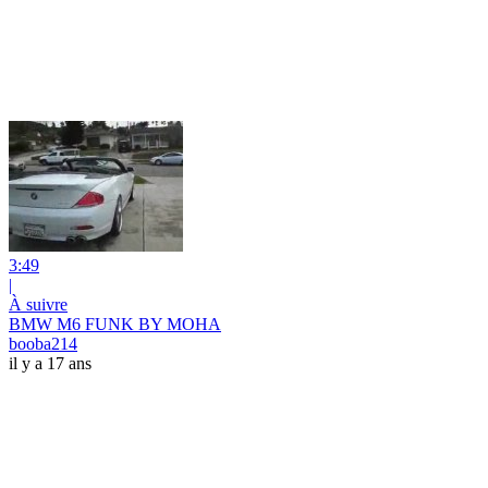
3:49
|
À suivre
BMW M6 FUNK BY MOHA
booba214
il y a 17 ans