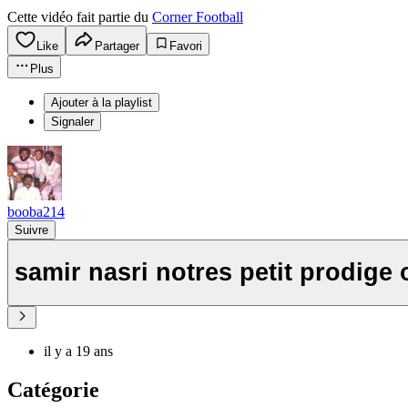
Cette vidéo fait partie du
Corner Football
Like
Partager
Favori
Plus
Ajouter à la playlist
Signaler
booba214
Suivre
il y a 19 ans
Catégorie