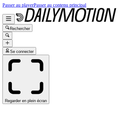
Passer au player
Passer au contenu principal
Rechercher
Se connecter
Regarder en plein écran