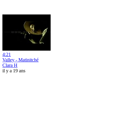
4:21
Valley - Matinitché
Clara H
il y a 19 ans