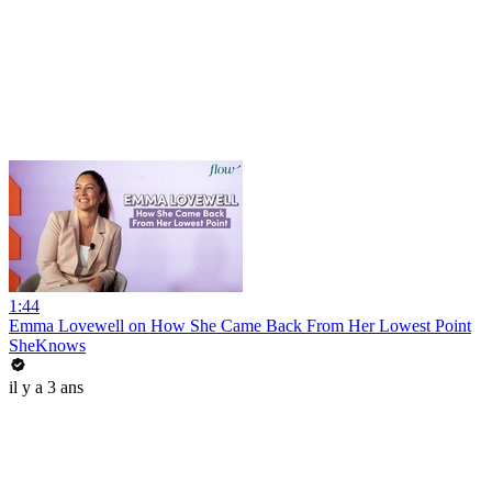
1:44
Emma Lovewell on How She Came Back From Her Lowest Point
SheKnows
il y a 3 ans