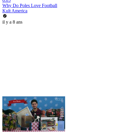
6:05
Why Do Poles Love Football
Kult America
il y a 8 ans