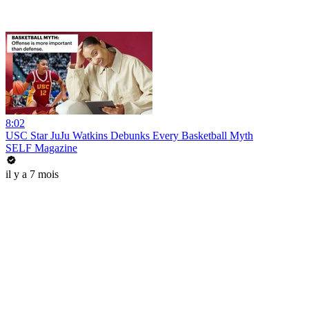
8:02
USC Star JuJu Watkins Debunks Every Basketball Myth
SELF Magazine
il y a 7 mois