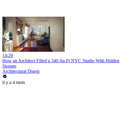
14:29
How an Architect Filled a 340-Sq-Ft NYC Studio With Hidden
Storage
Architectural Digest
il y a 4 mois