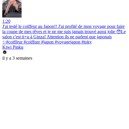
1:20
J'ai testé le coiffeur au Japon!! J'ai profité de mon voyage pour faire
la coupe de mes rêves et je ne me suis jamais trouvé aussi jolie 🥹Le
salon c'est ii+u à Ginza! Attention ils ne parlent que japonais
✨#coiffeur #coiffure #japon #voyagejapon #toky
Kiwi Pinku
il y a 3 semaines