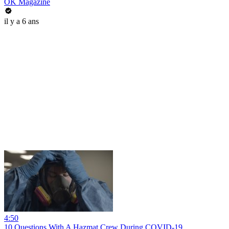
OK Magazine
il y a 6 ans
4:50
10 Questions With A Hazmat Crew During COVID-19