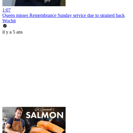
1:07
Queen misses Remembrance Sunday service due to strained back
Wochit
il y a 5 ans