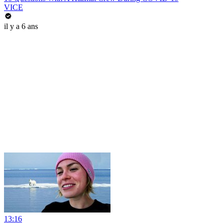
VICE
il y a 6 ans
13:16