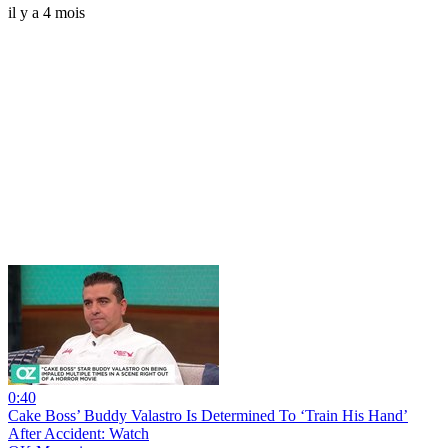
il y a 4 mois
0:40
Cake Boss’ Buddy Valastro Is Determined To ‘Train His Hand’
After Accident: Watch