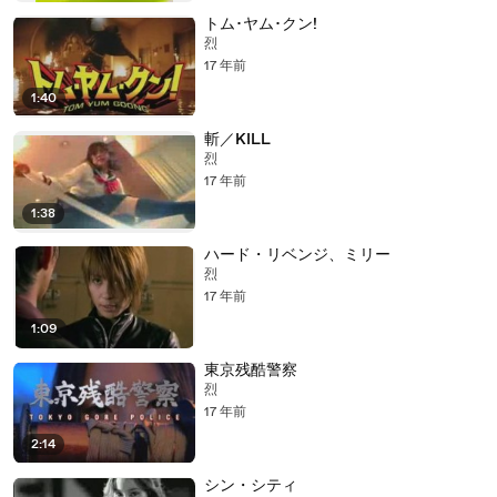
トム･ヤム･クン!
烈
17 年前
1:40
斬／KILL
烈
17 年前
1:38
ハード・リベンジ、ミリー
烈
17 年前
1:09
東京残酷警察
烈
17 年前
2:14
シン・シティ