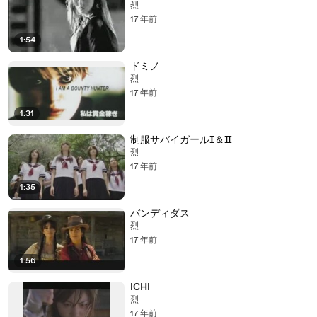
烈
17 年前
1:54
ドミノ
烈
17 年前
1:31
制服サバイガールⅠ＆Ⅱ
烈
17 年前
1:35
バンディダス
烈
17 年前
1:56
ICHI
烈
17 年前