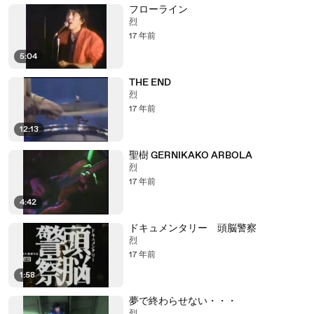
フローライン
烈
17 年前
5:04
THE END
烈
17 年前
12:13
聖樹 GERNIKAKO ARBOLA
烈
17 年前
4:42
ドキュメンタリー 頭脳警察
烈
17 年前
1:58
夢で終わらせない・・・