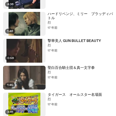
4:36
ハードリベンジ、ミリー ブラッディバ
トル
烈
17 年前
1:46
撃華美人 GUN BULLET BEAUTY
烈
17 年前
0:59
聖白百合騎士団＆真一文字拳
烈
17 年前
1:45
タイガース オールスター名場面
烈
17 年前
3:41