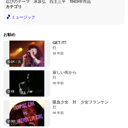
忍びのテーマ 水原弘 白土三平 1969年作品
カテゴリ
🎵
ミュージック
お勧め
GET IT!
烈
16 年前
5:01
|
次
寂しい街から
烈
16 年前
3:18
吸血少女 対 少女フランケン
烈
16 年前
2:33