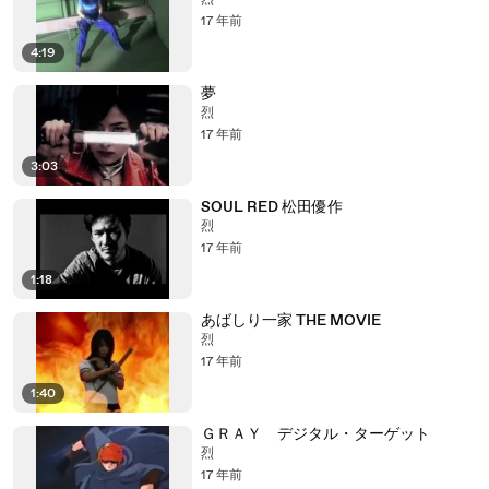
烈
17 年前
4:19
夢
烈
17 年前
3:03
SOUL RED 松田優作
烈
17 年前
1:18
あばしり一家 THE MOVIE
烈
17 年前
1:40
ＧＲＡＹ デジタル・ターゲット
烈
17 年前