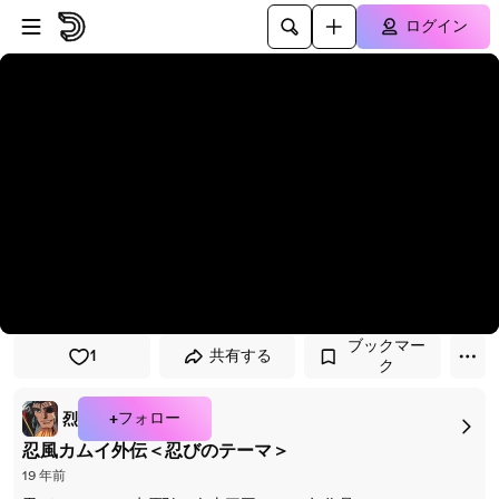
プレイヤーにスキップ
メインコンテンツにスキップ
ログイン
ブックマー
1
共有する
ク
+フォロー
烈
忍風カムイ外伝＜忍びのテーマ＞
19 年前