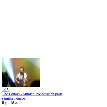
1:15
The Editors - Munich live bataclan paris
samithemenace
il y a 18 ans