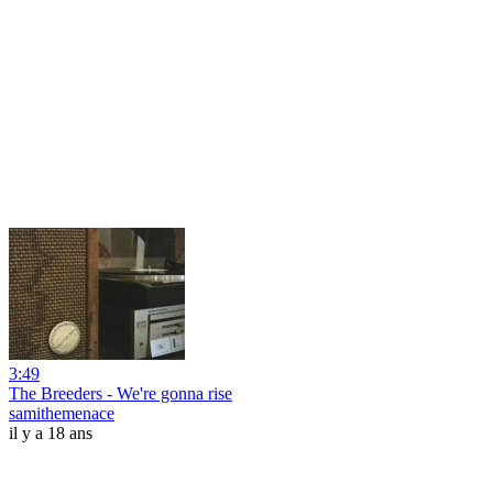
3:49
The Breeders - We're gonna rise
samithemenace
il y a 18 ans