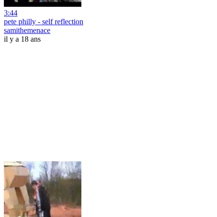
3:44
pete philly - self reflection
samithemenace
il y a 18 ans