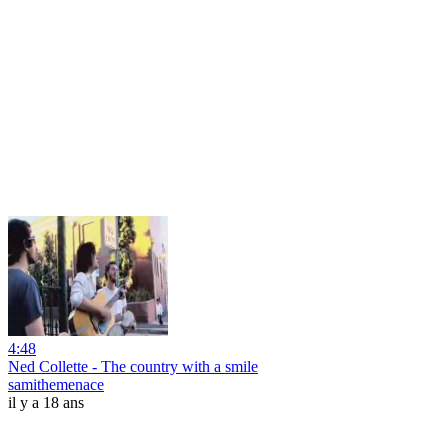
4:48
Ned Collette - The country with a smile
samithemenace
il y a 18 ans