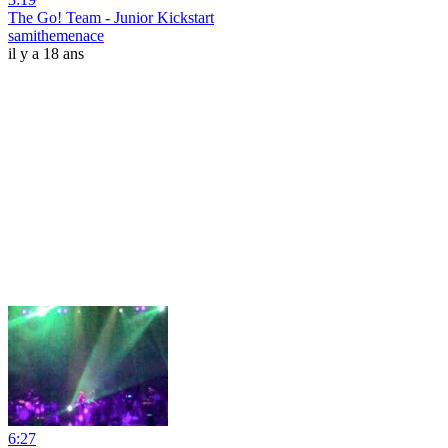
The Go! Team - Junior Kickstart
samithemenace
il y a 18 ans
6:27