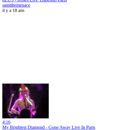
samithemenace
il y a 18 ans
4:16
My Brightest Diamond - Gone Away Live In Paris