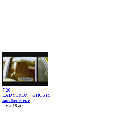
7:20
LADYTRON - GHOSTS
samithemenace
il y a 18 ans