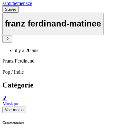
samithemenace
Suivre
franz ferdinand-matinee
il y a 20 ans
Franz Ferdinand
Pop / Indie
Catégorie
🎵
Musique
Voir moins
Commentaires