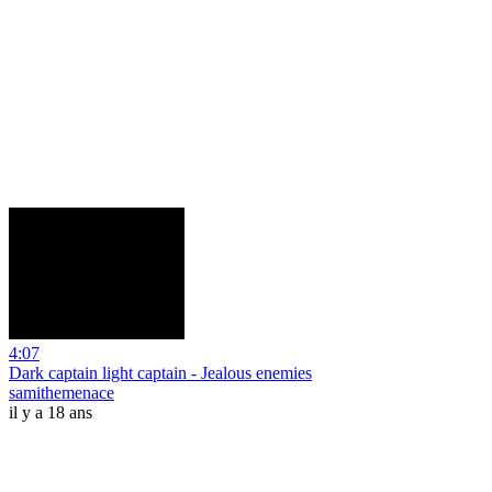
4:07
Dark captain light captain - Jealous enemies
samithemenace
il y a 18 ans