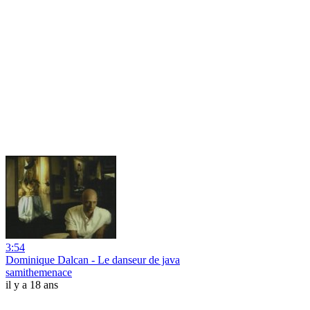
3:54
Dominique Dalcan - Le danseur de java
samithemenace
il y a 18 ans