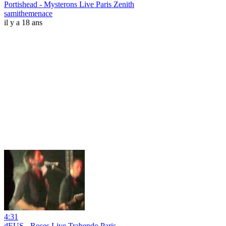
Portishead - Mysterons Live Paris Zenith
samithemenace
il y a 18 ans
4:31
dEUS - Roses Live Trabendo Paris