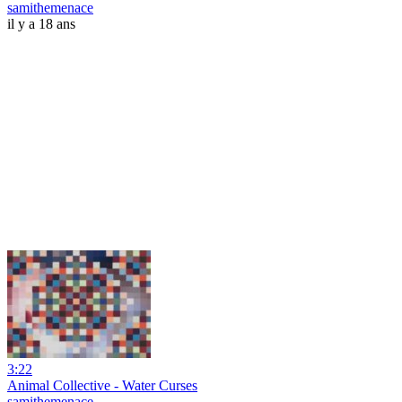
samithemenace
il y a 18 ans
3:22
Animal Collective - Water Curses
samithemenace