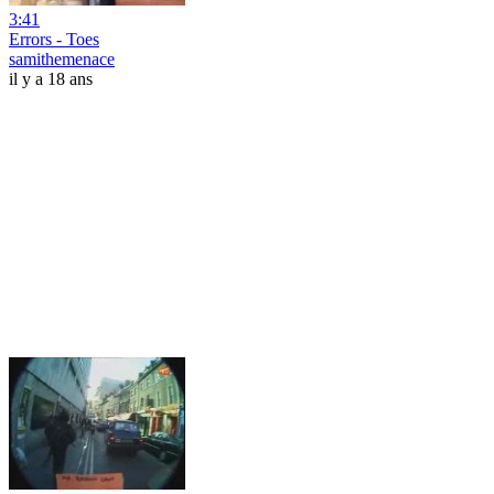
3:41
Errors - Toes
samithemenace
il y a 18 ans