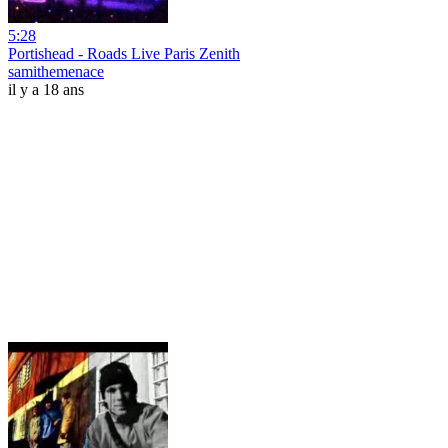
5:28
Portishead - Roads Live Paris Zenith
samithemenace
il y a 18 ans