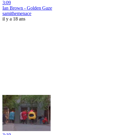
3:09
Ian Brown - Golden Gaze
samithemenace
il y a 18 ans
3:19