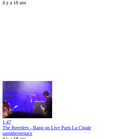
il y a 18 ans
1:47
The Breeders - Bang on Live Paris La Cigale
samithemenace
il y a 18 ans