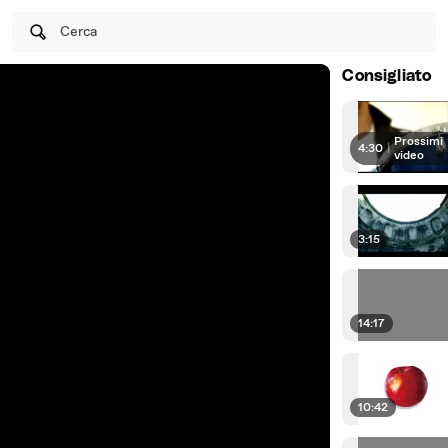
Cerca
Consigliato
Prossimi
4:30
|
video
3:15
14:17
10:42