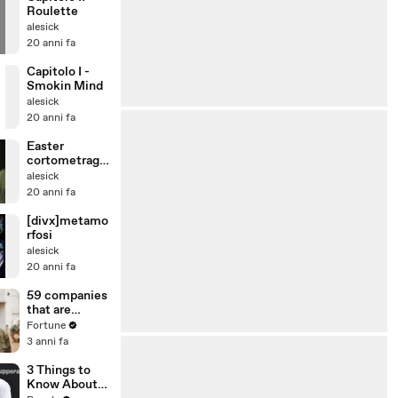
Roulette
alesick
20 anni fa
Capitolo I -
Smokin Mind
alesick
20 anni fa
Easter
cortometragg
i
alesick
20 anni fa
[divx]metamo
rfosi
alesick
20 anni fa
59 companies
that are
changing the
Fortune
world: From
3 anni fa
Tesla to
Chobani
3 Things to
Know About