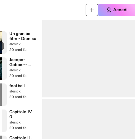
Accedi
Un gran bel
film - Dioniso
alesick
20 anni fa
Jacopo-
Gobber--
Polistirolo (
alesick
videoclip )
20 anni fa
football
alesick
20 anni fa
Capitolo.IV -
0
alesick
20 anni fa
Capitolo II -