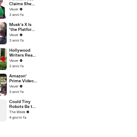
Claims She
Was Asked to
Veuer
Make a ‘Hit
3 anni fa
List’ For
Trump
Musk’s X Is
‘the Platform
With the
Veuer
Largest Ratio
3 anni fa
of
Misinformatio
Hollywood
n or
Writers Reach
Disinformatio
‘Tentative
Veuer
n’ Amongst
Agreement’
3 anni fa
All Social
With Studios
Media
After 146 Day
Amazon’
Platforms
Strike
Prime Video
Will Show
Veuer
Commercials
3 anni fa
Starting Next
Year
Could Tiny
Robots Be the
Future of
The Week
Spinal Injury
4 giorni fa
Treatment?