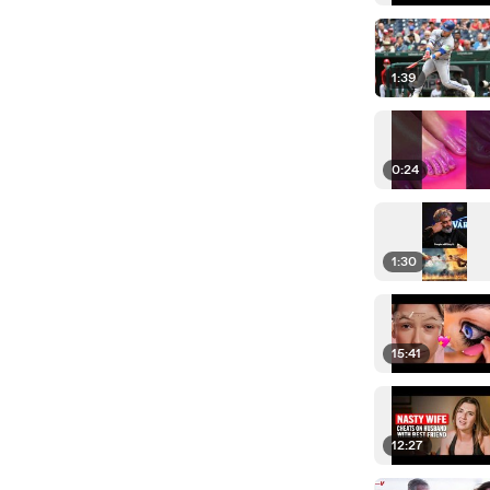
1:39
0:24
1:30
15:41
12:27