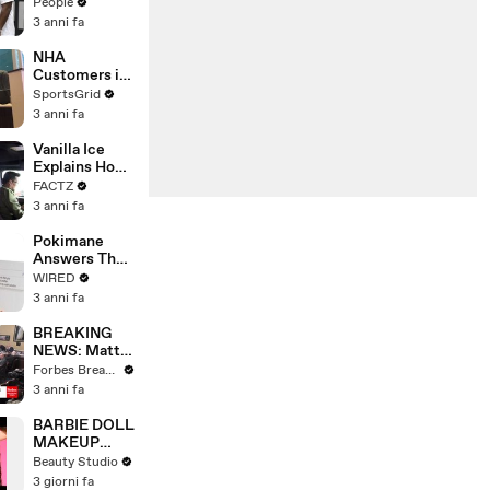
Coco Gauff's
People
Parents
3 anni fa
NHA
Customers in
Limbo as
SportsGrid
Company
3 anni fa
Faces
Potential
Vanilla Ice
Merger
Explains How
the 90’s
FACTZ
Shaped
3 anni fa
America
Pokimane
Answers The
Web's Most
WIRED
Searched
3 anni fa
Questions
BREAKING
NEWS: Matt
Gaetz Tells
Forbes Breaking News
House
3 anni fa
Committee:
'I'm Not Going
BARBIE DOLL
To Vote For A
MAKEUP
Continuing
TRANSFORM
Beauty Studio
Resolution'
ATION
3 giorni fa