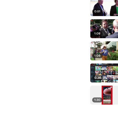
0:51
1:08
1:09
0:36
1:30