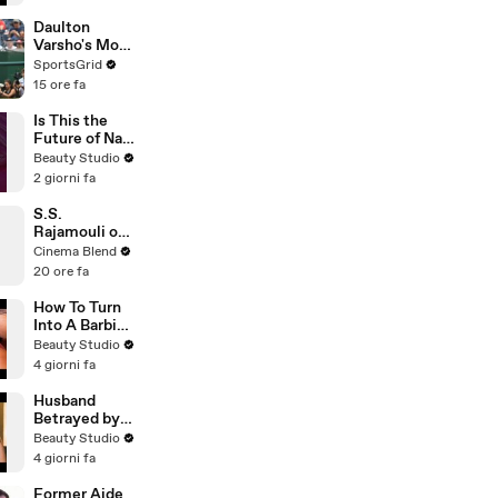
Daulton
Varsho's Move
to Houston: A
SportsGrid
Strategic Play
15 ore fa
Is This the
Future of Nail
Art?
Beauty Studio
2 giorni fa
S.S.
Rajamouli on
the Universal
Cinema Blend
Language of
20 ore fa
Emotion in
Film
How To Turn
Into A Barbie
Doll
Beauty Studio
4 giorni fa
Husband
Betrayed by
Wife and His
Beauty Studio
Closest
4 giorni fa
Friend
Former Aide