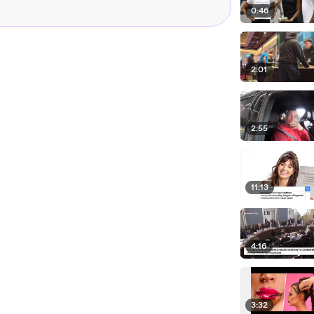
0:46
2:01
2:55
11:13
4:16
3:32