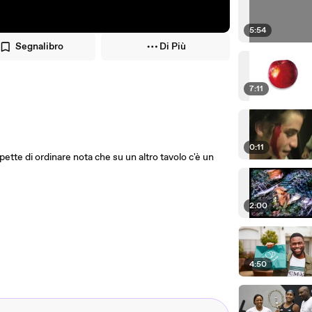
5:54
Segnalibro
Di Più
7:11
0:11
ette di ordinare nota che su un altro tavolo c'è un
2:00
4:50