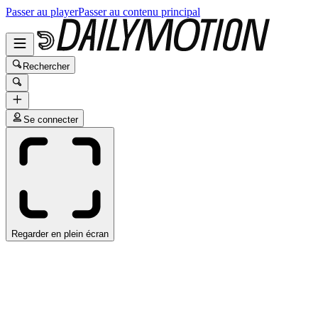
Passer au player
Passer au contenu principal
Rechercher
Se connecter
Regarder en plein écran