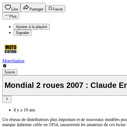
Like
Partager
Favori
Plus
Ajouter à la playlist
Signaler
MotoStation
Suivre
Mondial 2 roues 2007 : Claude En
il y a 19 ans
Un réseau de distributeurs plus important et de nouveaux modèles pou
marque italienne créée en 1954, rassureront les amateurs de ces twins 