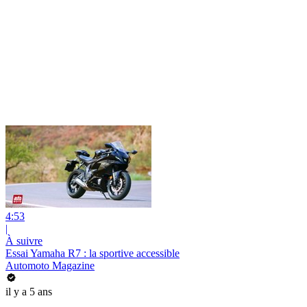
4:53
|
À suivre
Essai Yamaha R7 : la sportive accessible
Automoto Magazine
il y a 5 ans