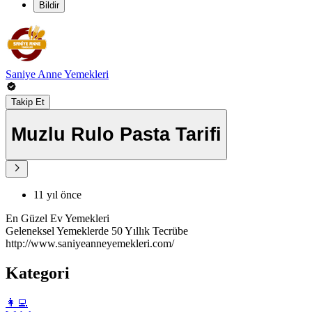
Bildir
Saniye Anne Yemekleri
Takip Et
Muzlu Rulo Pasta Tarifi
11 yıl önce
En Güzel Ev Yemekleri
Geleneksel Yemeklerde 50 Yıllık Tecrübe
http://www.saniyeanneyemekleri.com/
Kategori
️👩‍💻️