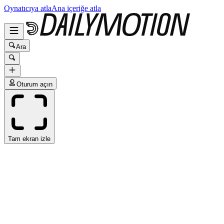
Oynatıcıya atla
Ana içeriğe atla
Ara
Oturum açın
Tam ekran izle