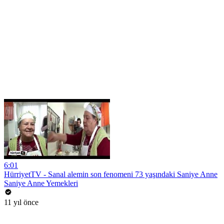
6:01
HürriyetTV - Sanal alemin son fenomeni 73 yaşındaki Saniye Anne
Saniye Anne Yemekleri
11 yıl önce