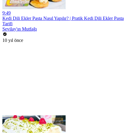
9:49
Kedi Dili Ekler Pasta Nasıl Yapılır? | Pratik Kedi Dili Ekler Pasta
Tarifi
Sevilay'ın Mutfağı
10 yıl önce