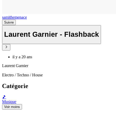
samithemenace
Suivre
Laurent Garnier - Flashback
il y a 20 ans
Laurent Garnier
Electro / Techno / House
Catégorie
🎵
Musique
Voir moins