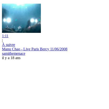
1:11
|
À suivre
Manu Chao - Live Paris Bercy 11/06/2008
samithemenace
il y a 18 ans