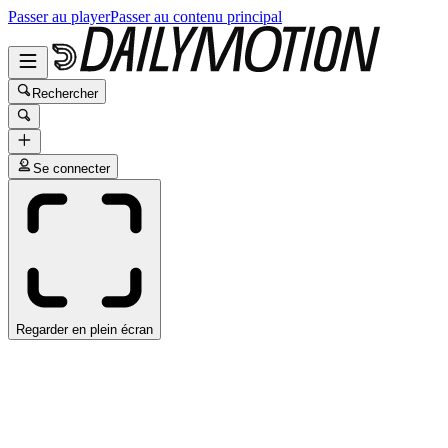
Passer au player
Passer au contenu principal
Rechercher
Se connecter
Regarder en plein écran