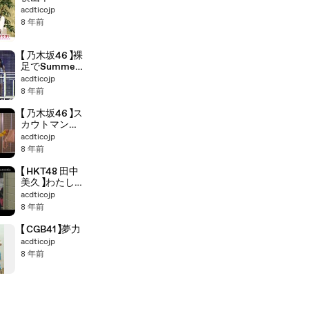
acdticojp
8 年前
【 乃木坂46 】裸
足でSummer
(Remix)
acdticojp
8 年前
【 乃木坂46 】ス
カウトマン
(Remix)
acdticojp
8 年前
【 HKT48 田中
美久 】わたしの
ふるさと
acdticojp
8 年前
【 CGB41 】夢力
acdticojp
8 年前