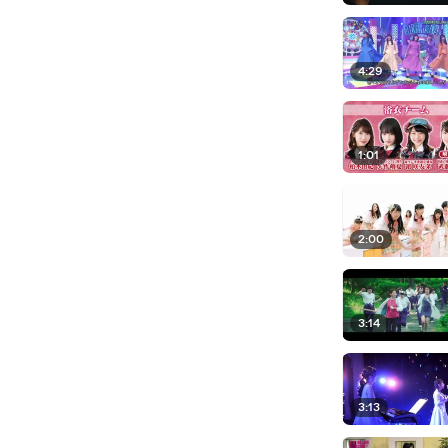
4:29
1:01
2:00
3:14
3:13