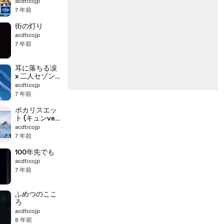
acdticojp
7 年前
街の灯り
acdticojp
7 年前
耳に落ちる涙
x 二人セゾン
(mashup)
acdticojp
7 年前
ポカリスエッ
ト (キュンver.)
(MAD)
acdticojp
7 年前
100年先でも
acdticojp
7 年前
ふめつのここ
ろ
acdticojp
8 年前