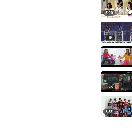
5:09
4:19
3:57
5:26
3:55