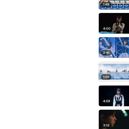
1:45
4:00
2:41
1:01
4:59
3:12