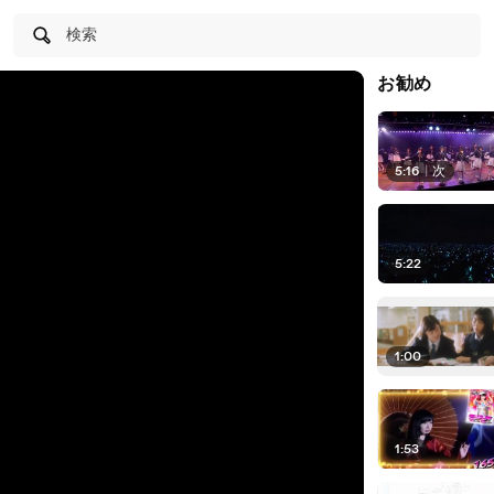
検索
お勧め
5:16
|
次
5:22
1:00
1:53