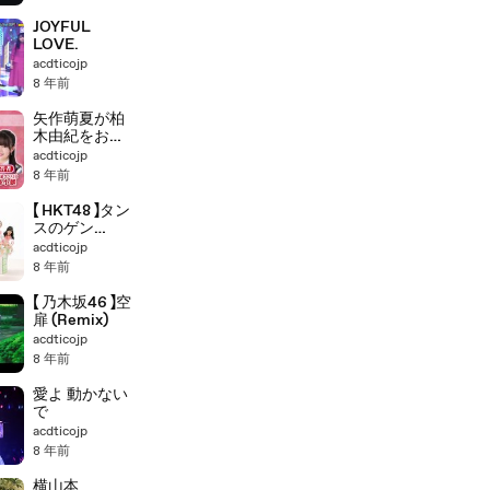
JOYFUL
LOVE.
acdticojp
8 年前
矢作萌夏が柏
木由紀をおば
さん
acdticojp
8 年前
【 HKT48 】タン
スのゲン
(Remix)
acdticojp
8 年前
【 乃木坂46 】空
扉 (Remix)
acdticojp
8 年前
愛よ 動かない
で
acdticojp
8 年前
横山本