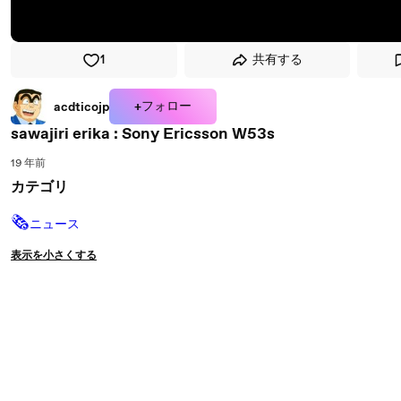
1
共有する
+フォロー
acdticojp
sawajiri erika : Sony Ericsson W53s
19 年前
カテゴリ
🗞
ニュース
表示を小さくする