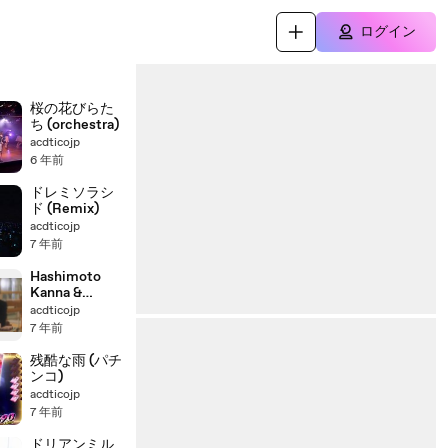
ログイン
桜の花びらた
ち (orchestra)
acdticojp
6 年前
ドレミソラシ
ド (Remix)
acdticojp
7 年前
Hashimoto
Kanna &
Hamabe
acdticojp
Minami :
7 年前
docomo
残酷な雨 (パチ
ンコ)
acdticojp
7 年前
ドリアンミル