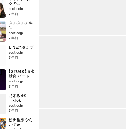
クの
ShowTime
acdticojp
7 年前
タルタルチキ
ン
acdticojp
7 年前
LINEスタンプ
acdticojp
7 年前
【 STU48 】清水
紗良 パート・
オブ・ユア・
acdticojp
ワールド
7 年前
乃木坂46
TikTok
acdticojp
7 年前
松田里奈やら
かすw