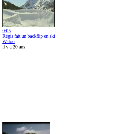
0:05
Régis fait un backflip en ski
Watoo
il y a 20 ans