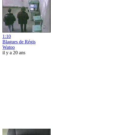
1:10
Blagues de Régis
Watoo
il y a 20 ans