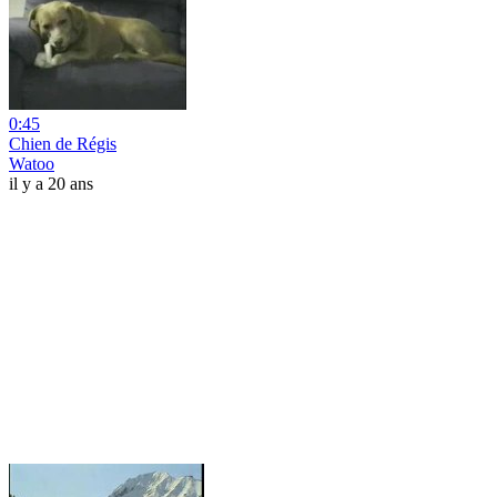
0:45
Chien de Régis
Watoo
il y a 20 ans