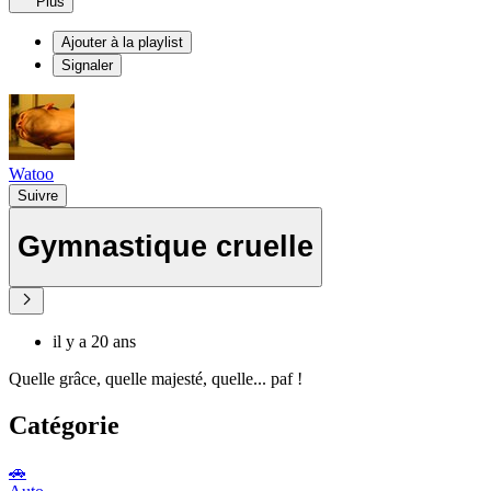
Plus
Ajouter à la playlist
Signaler
Watoo
Suivre
Gymnastique cruelle
il y a 20 ans
Quelle grâce, quelle majesté, quelle... paf !
Catégorie
🚗