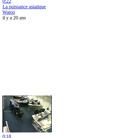
0:22
La puissance asiatique
Watoo
il y a 20 ans
0:18