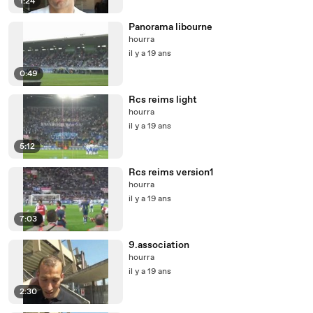
1:24
Panorama libourne
hourra
il y a 19 ans
0:49
Rcs reims light
hourra
il y a 19 ans
5:12
Rcs reims version1
hourra
il y a 19 ans
7:03
9.association
hourra
il y a 19 ans
2:30