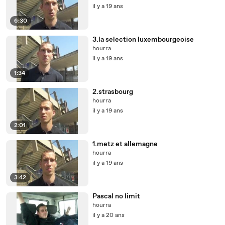
il y a 19 ans
6:30
3.la selection luxembourgeoise
hourra
il y a 19 ans
1:34
2.strasbourg
hourra
il y a 19 ans
2:01
1.metz et allemagne
hourra
il y a 19 ans
3:42
Pascal no limit
hourra
il y a 20 ans