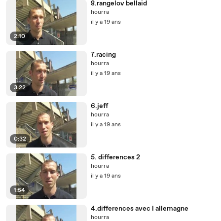
8.rangelov bellaid
hourra
il y a 19 ans
2:10
7.racing
hourra
il y a 19 ans
3:22
6.jeff
hourra
il y a 19 ans
0:32
5. differences 2
hourra
il y a 19 ans
1:54
4.differences avec l allemagne
hourra