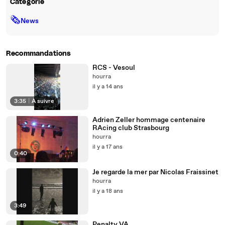
Catégorie
🗞
News
Recommandations
RCS - Vesoul
hourra
il y a 14 ans
3:35
|
À suivre
Adrien Zeller hommage centenaire
RAcing club Strasbourg
hourra
il y a 17 ans
0:40
Je regarde la mer par Nicolas Fraissinet
hourra
il y a 18 ans
3:49
Penalty VA