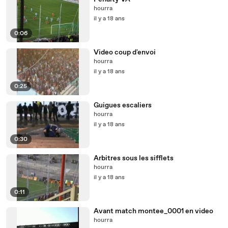
hourra
il y a 18 ans
0:06
Video coup d'envoi
hourra
il y a 18 ans
0:25
Guigues escaliers
hourra
il y a 18 ans
0:30
Arbitres sous les sifflets
hourra
il y a 18 ans
0:11
Avant match montee_0001 en video
hourra